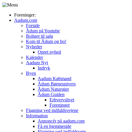
Foreninger:
Aadum.com
Forside
Ådum på Youtube
Boliger til salg
Kom til Ådum og bo!
Nyheder
Opret nyhed
Kalender
Aadum Nyt
Indryk
Byen
Aadum Købmand
Ådum Børneunivers
Ådum Naturstier
Ådum Guiden
Erhvervslivet
Foreninger
Flagning ved indfaldsvejene
Information
Annoncér på aadum.com
Få en hjemmeside
Flagning ved indfaldsveje