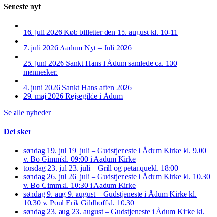
Seneste nyt
16. juli 2026
Køb billetter den 15. august kl. 10-11
7. juli 2026
Aadum Nyt – Juli 2026
25. juni 2026
Sankt Hans i Ådum samlede ca. 100
mennesker.
4. juni 2026
Sankt Hans aften 2026
29. maj 2026
Rejsegilde i Ådum
Se alle nyheder
Det sker
søndag 19. jul
19. juli – Gudstjeneste i Ådum Kirke kl. 9.00
v. Bo Gimm
kl. 09:00 i Aadum Kirke
torsdag 23. jul
23. juli – Grill og petanque
kl. 18:00
søndag 26. jul
26. juli – Gudstjeneste i Ådum Kirke kl. 10.30
v. Bo Gimm
kl. 10:30 i Aadum Kirke
søndag 9. aug
9. august – Gudstjeneste i Ådum Kirke kl.
10.30 v. Poul Erik Gildhoff
kl. 10:30
søndag 23. aug
23. august – Gudstjeneste i Ådum Kirke kl.