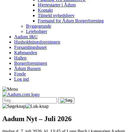
Hjertestarter i Ådum
Kontakt
Tilmeld nyhedsbrev
Formand for Ådum Borgerforening
Byggegrunde
Lejeboliger
Aadum I&U
Husholdningsforeningen
Forsamlingshuset
Købmanden
Hallen
Borgerforeningen
Ådum Bussen
Fonde
Log ind
Aadum Nyt – Juli 2026
tirsdag d. 7. juli 2026, kl. 13:45
af Lone Bech i kategorien Aadum