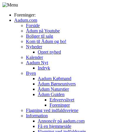
Foreninger:
Aadum.com
Forside
Ådum på Youtube
Boliger til salg
Kom til Ådum og bo!
Nyheder
Opret nyhed
Kalender
Aadum Nyt
Indryk
Byen
Aadum Købmand
Ådum Børneunivers
Ådum Naturstier
Ådum Guiden
Erhvervslivet
Foreninger
Flagning ved indfaldsvejene
Information
Annoncér på aadum.com
Få en hjemmeside
Flagning ved indfaldsveje