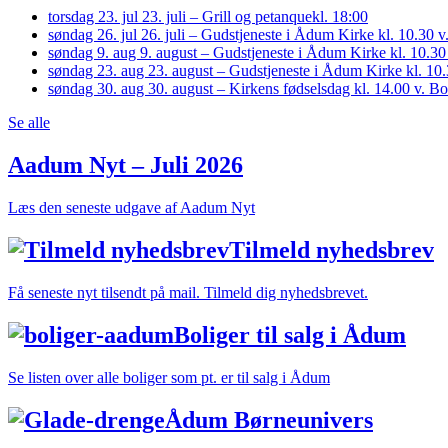
torsdag 23. jul
23. juli – Grill og petanque
kl. 18:00
søndag 26. jul
26. juli – Gudstjeneste i Ådum Kirke kl. 10.30
søndag 9. aug
9. august – Gudstjeneste i Ådum Kirke kl. 10.30
søndag 23. aug
23. august – Gudstjeneste i Ådum Kirke kl. 1
søndag 30. aug
30. august – Kirkens fødselsdag kl. 14.00 v. 
Se alle
Aadum Nyt – Juli 2026
Læs den seneste udgave af Aadum Nyt
Tilmeld nyhedsbrev
Få seneste nyt tilsendt på mail. Tilmeld dig nyhedsbrevet.
Boliger til salg i Ådum
Se listen over alle boliger som pt. er til salg i Ådum
Ådum Børneunivers