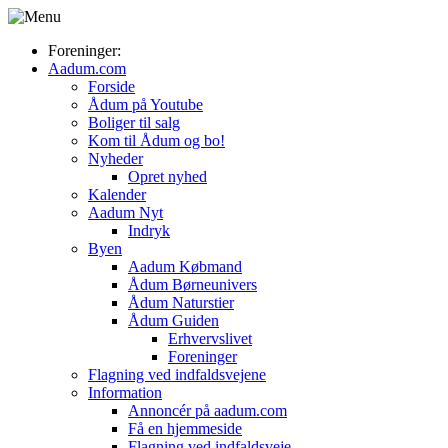
Foreninger:
Aadum.com
Forside
Ådum på Youtube
Boliger til salg
Kom til Ådum og bo!
Nyheder
Opret nyhed
Kalender
Aadum Nyt
Indryk
Byen
Aadum Købmand
Ådum Børneunivers
Ådum Naturstier
Ådum Guiden
Erhvervslivet
Foreninger
Flagning ved indfaldsvejene
Information
Annoncér på aadum.com
Få en hjemmeside
Flagning ved indfaldsveje