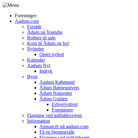
Foreninger:
Aadum.com
Forside
Ådum på Youtube
Boliger til salg
Kom til Ådum og bo!
Nyheder
Opret nyhed
Kalender
Aadum Nyt
Indryk
Byen
Aadum Købmand
Ådum Børneunivers
Ådum Naturstier
Ådum Guiden
Erhvervslivet
Foreninger
Flagning ved indfaldsvejene
Information
Annoncér på aadum.com
Få en hjemmeside
Flagning ved indfaldsveje