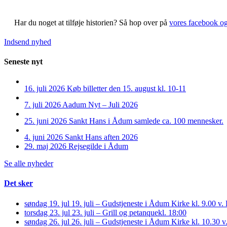
Har du noget at tilføje historien?
Så hop over på
vores facebook o
Indsend nyhed
Seneste nyt
16. juli 2026
Køb billetter den 15. august kl. 10-11
7. juli 2026
Aadum Nyt – Juli 2026
25. juni 2026
Sankt Hans i Ådum samlede ca. 100 mennesker.
4. juni 2026
Sankt Hans aften 2026
29. maj 2026
Rejsegilde i Ådum
Se alle nyheder
Det sker
søndag 19. jul
19. juli – Gudstjeneste i Ådum Kirke kl. 9.00 
torsdag 23. jul
23. juli – Grill og petanque
kl. 18:00
søndag 26. jul
26. juli – Gudstjeneste i Ådum Kirke kl. 10.30