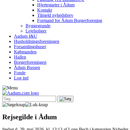
Hjertestarter i Ådum
Kontakt
Tilmeld nyhedsbrev
Formand for Ådum Borgerforening
Byggegrunde
Lejeboliger
Aadum I&U
Husholdningsforeningen
Forsamlingshuset
Købmanden
Hallen
Borgerforeningen
Ådum Bussen
Fonde
Log ind
Rejsegilde i Ådum
fredag d. 29. maj 2026, kl. 13:13
af Lone Bech i kategorien Nyheder.