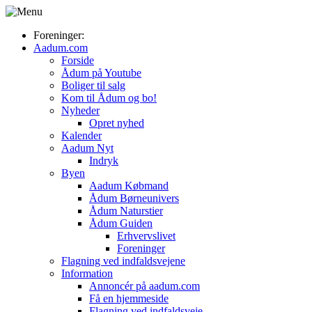
Foreninger:
Aadum.com
Forside
Ådum på Youtube
Boliger til salg
Kom til Ådum og bo!
Nyheder
Opret nyhed
Kalender
Aadum Nyt
Indryk
Byen
Aadum Købmand
Ådum Børneunivers
Ådum Naturstier
Ådum Guiden
Erhvervslivet
Foreninger
Flagning ved indfaldsvejene
Information
Annoncér på aadum.com
Få en hjemmeside
Flagning ved indfaldsveje