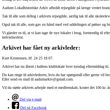
Aadum Lokalhistoriske Arkiv afholdt rejsegilde på længe ventet brands
Tak til alle som deltog i arkivets rejsegilde, særlig tak til alle skoleel
Også tak til alle, som gav en hånd med ved uddelingen af pølser og b
Vi glæder os til, at vi kan tage de nye lokaler i brug, formentlig til efter
indvielsesfest.
Arkivet har fået ny arkivleder:
Kurt Kristensen, tlf. 24 25 18 07.
Arkivet har nu åbent i hallens klublokale hver torsdag eftermiddag kl. 
Du kan ringe til arkivlederen, hvis du har spørgsmål eller gerne vil be
Eller send en mail til aadumarkiv@gmail.com.
Vil du støtte arkivets arbejde med et medlemskab, koster det 100 kr.
Del via e-mail
Del på Facebook