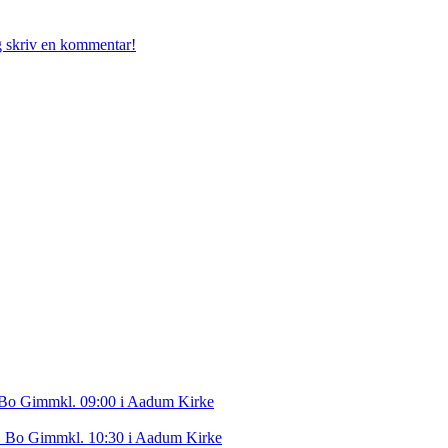
g skriv en kommentar!
v. Bo Gimm
kl. 09:00 i Aadum Kirke
 v. Bo Gimm
kl. 10:30 i Aadum Kirke