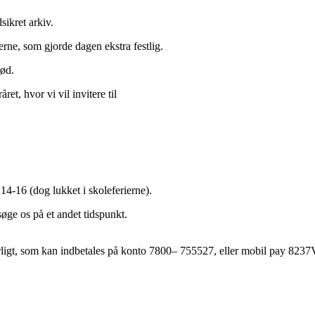
ikret arkiv.
everne, som gjorde dagen ekstra festlig.
rød.
året, hvor vi vil invitere til
14-16 (dog lukket i skoleferierne).
søge os på et andet tidspunkt.
 årligt, som kan indbetales på konto 7800– 755527, eller mobil pay 823