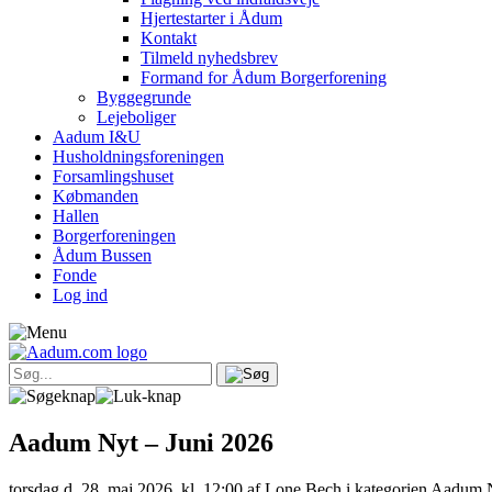
Hjertestarter i Ådum
Kontakt
Tilmeld nyhedsbrev
Formand for Ådum Borgerforening
Byggegrunde
Lejeboliger
Aadum I&U
Husholdningsforeningen
Forsamlingshuset
Købmanden
Hallen
Borgerforeningen
Ådum Bussen
Fonde
Log ind
Aadum Nyt – Juni 2026
torsdag d. 28. maj 2026, kl. 12:00
af Lone Bech i kategorien Aadum 