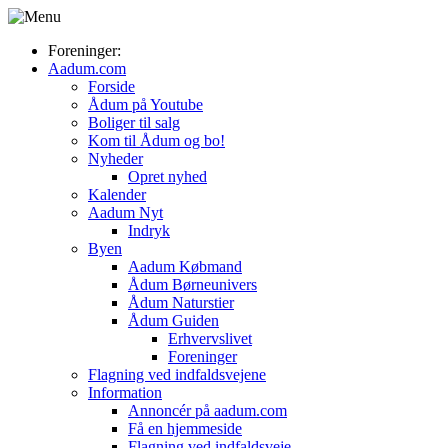
Foreninger:
Aadum.com
Forside
Ådum på Youtube
Boliger til salg
Kom til Ådum og bo!
Nyheder
Opret nyhed
Kalender
Aadum Nyt
Indryk
Byen
Aadum Købmand
Ådum Børneunivers
Ådum Naturstier
Ådum Guiden
Erhvervslivet
Foreninger
Flagning ved indfaldsvejene
Information
Annoncér på aadum.com
Få en hjemmeside
Flagning ved indfaldsveje