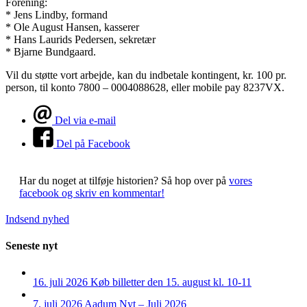
Forening:
* Jens Lindby, formand
* Ole August Hansen, kasserer
* Hans Laurids Pedersen, sekretær
* Bjarne Bundgaard.
Vil du støtte vort arbejde, kan du indbetale kontingent, kr. 100 pr.
person, til konto 7800 – 0004088628, eller mobile pay 8237VX.
Del via e-mail
Del på Facebook
Har du noget at tilføje historien?
Så hop over på
vores
facebook og skriv en kommentar!
Indsend nyhed
Seneste nyt
16. juli 2026
Køb billetter den 15. august kl. 10-11
7. juli 2026
Aadum Nyt – Juli 2026