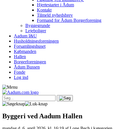
Hjertestarter i Ådum
Kontakt
Tilmeld nyhedsbrev
Formand for Ådum Borgerforening
Byggegrunde
Lejeboliger
Aadum I&U
Husholdningsforeningen
Forsamlingshuset
Købmanden
Hallen
Borgerforeningen
Ådum Bussen
Fonde
Log ind
Byggeri ved Aadum Hallen
mandag d. 6. april 2026, kl. 16:19
af Lone Bech i kategorien