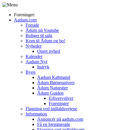
Foreninger:
Aadum.com
Forside
Ådum på Youtube
Boliger til salg
Kom til Ådum og bo!
Nyheder
Opret nyhed
Kalender
Aadum Nyt
Indryk
Byen
Aadum Købmand
Ådum Børneunivers
Ådum Naturstier
Ådum Guiden
Erhvervslivet
Foreninger
Flagning ved indfaldsvejene
Information
Annoncér på aadum.com
Få en hjemmeside
Flagning ved indfaldsveje