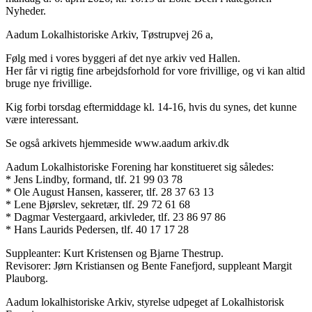
Nyheder.
Aadum Lokalhistoriske Arkiv, Tøstrupvej 26 a,
Følg med i vores byggeri af det nye arkiv ved Hallen.
Her får vi rigtig fine arbejdsforhold for vore frivillige, og vi kan altid
bruge nye frivillige.
Kig forbi torsdag eftermiddage kl. 14-16, hvis du synes, det kunne
være interessant.
Se også arkivets hjemmeside www.aadum arkiv.dk
Aadum Lokalhistoriske Forening har konstitueret sig således:
* Jens Lindby, formand, tlf. 21 99 03 78
* Ole August Hansen, kasserer, tlf. 28 37 63 13
* Lene Bjørslev, sekretær, tlf. 29 72 61 68
* Dagmar Vestergaard, arkivleder, tlf. 23 86 97 86
* Hans Laurids Pedersen, tlf. 40 17 17 28
Suppleanter: Kurt Kristensen og Bjarne Thestrup.
Revisorer: Jørn Kristiansen og Bente Fanefjord, suppleant Margit
Plauborg.
Aadum lokalhistoriske Arkiv, styrelse udpeget af Lokalhistorisk