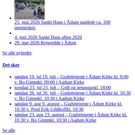
25. juni 2026
Sankt Hans i Ådum samlede ca. 100
mennesker.
4. juni 2026
Sankt Hans aften 2026
29. maj 2026
Rejsegilde i Ådum
Se alle nyheder
Det sker
søndag 19. jul
19. juli – Gudstjeneste i Ådum Kirke kl. 9.00
v. Bo Gimm
kl. 09:00 i Aadum Kirke
torsdag 23. jul
23. juli – Grill og petanque
kl. 18:00
søndag 26. jul
26. juli – Gudstjeneste i Ådum Kirke kl. 10.30
v. Bo Gimm
kl. 10:30 i Aadum Kirke
søndag 9. aug
9. august – Gudstjeneste i Ådum Kirke kl.
10.30 v. Poul Erik Gildhoff
kl. 10:30
søndag 23. aug
23. august – Gudstjeneste i Ådum Kirke kl.
10.30 v. Bo Gimm
kl. 10:30 i Aadum Kirke
Se alle