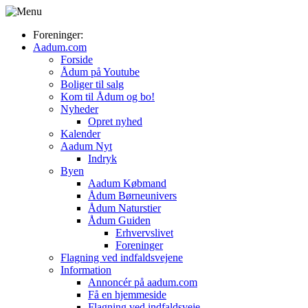
Foreninger:
Aadum.com
Forside
Ådum på Youtube
Boliger til salg
Kom til Ådum og bo!
Nyheder
Opret nyhed
Kalender
Aadum Nyt
Indryk
Byen
Aadum Købmand
Ådum Børneunivers
Ådum Naturstier
Ådum Guiden
Erhvervslivet
Foreninger
Flagning ved indfaldsvejene
Information
Annoncér på aadum.com
Få en hjemmeside
Flagning ved indfaldsveje