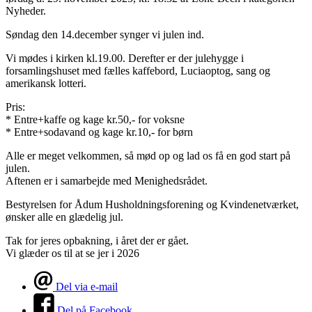
Nyheder.
Søndag den 14.december synger vi julen ind.
Vi mødes i kirken kl.19.00. Derefter er der julehygge i
forsamlingshuset med fælles kaffebord, Luciaoptog, sang og
amerikansk lotteri.
Pris:
* Entre+kaffe og kage kr.50,- for voksne
* Entre+sodavand og kage kr.10,- for børn
Alle er meget velkommen, så mød op og lad os få en god start på
julen.
Aftenen er i samarbejde med Menighedsrådet.
Bestyrelsen for Ådum Husholdningsforening og Kvindenetværket,
ønsker alle en glædelig jul.
Tak for jeres opbakning, i året der er gået.
Vi glæder os til at se jer i 2026
Del via e-mail
Del på Facebook