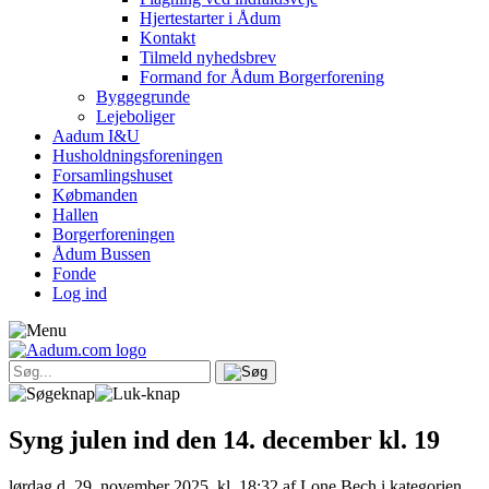
Hjertestarter i Ådum
Kontakt
Tilmeld nyhedsbrev
Formand for Ådum Borgerforening
Byggegrunde
Lejeboliger
Aadum I&U
Husholdningsforeningen
Forsamlingshuset
Købmanden
Hallen
Borgerforeningen
Ådum Bussen
Fonde
Log ind
Syng julen ind den 14. december kl. 19
lørdag d. 29. november 2025, kl. 18:32
af Lone Bech i kategorien