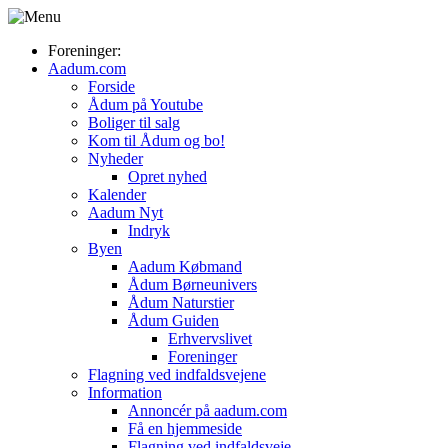
Foreninger:
Aadum.com
Forside
Ådum på Youtube
Boliger til salg
Kom til Ådum og bo!
Nyheder
Opret nyhed
Kalender
Aadum Nyt
Indryk
Byen
Aadum Købmand
Ådum Børneunivers
Ådum Naturstier
Ådum Guiden
Erhvervslivet
Foreninger
Flagning ved indfaldsvejene
Information
Annoncér på aadum.com
Få en hjemmeside
Flagning ved indfaldsveje