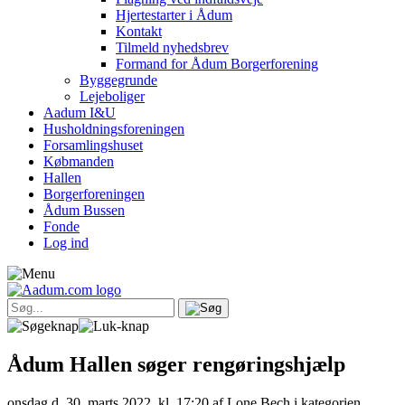
Hjertestarter i Ådum
Kontakt
Tilmeld nyhedsbrev
Formand for Ådum Borgerforening
Byggegrunde
Lejeboliger
Aadum I&U
Husholdningsforeningen
Forsamlingshuset
Købmanden
Hallen
Borgerforeningen
Ådum Bussen
Fonde
Log ind
Ådum Hallen søger rengøringshjælp
onsdag d. 30. marts 2022, kl. 17:20
af Lone Bech i kategorien