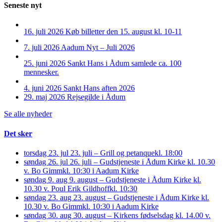
Seneste nyt
16. juli 2026
Køb billetter den 15. august kl. 10-11
7. juli 2026
Aadum Nyt – Juli 2026
25. juni 2026
Sankt Hans i Ådum samlede ca. 100
mennesker.
4. juni 2026
Sankt Hans aften 2026
29. maj 2026
Rejsegilde i Ådum
Se alle nyheder
Det sker
torsdag 23. jul
23. juli – Grill og petanque
kl. 18:00
søndag 26. jul
26. juli – Gudstjeneste i Ådum Kirke kl. 10.30
v. Bo Gimm
kl. 10:30 i Aadum Kirke
søndag 9. aug
9. august – Gudstjeneste i Ådum Kirke kl.
10.30 v. Poul Erik Gildhoff
kl. 10:30
søndag 23. aug
23. august – Gudstjeneste i Ådum Kirke kl.
10.30 v. Bo Gimm
kl. 10:30 i Aadum Kirke
søndag 30. aug
30. august – Kirkens fødselsdag kl. 14.00 v.