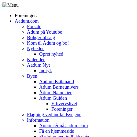
Foreninger:
Aadum.com
Forside
Ådum på Youtube
Boliger til salg
Kom til Ådum og bo!
Nyheder
Opret nyhed
Kalender
Aadum Nyt
Indryk
Byen
Aadum Købmand
Ådum Børneunivers
Ådum Naturstier
Ådum Guiden
Erhvervslivet
Foreninger
Flagning ved indfaldsvejene
Information
Annoncér på aadum.com
Få en hjemmeside
Flagning ved indfaldsveje