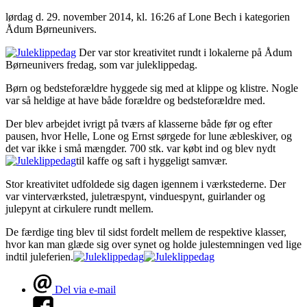
lørdag d. 29. november 2014, kl. 16:26
af Lone Bech i kategorien
Ådum Børneunivers.
Der var stor kreativitet rundt i lokalerne på Ådum
Børneunivers fredag, som var juleklippedag.
Børn og bedsteforældre hyggede sig med at klippe og klistre. Nogle
var så heldige at have både forældre og bedsteforældre med.
Der blev arbejdet ivrigt på tværs af klasserne både før og efter
pausen, hvor Helle, Lone og Ernst sørgede for lune æbleskiver, og
det var ikke i små mængder. 700 stk. var købt ind og blev nydt
til kaffe og saft i hyggeligt samvær.
Stor kreativitet udfoldede sig dagen igennem i værkstederne. Der
var vinterværksted, juletræspynt, vinduespynt, guirlander og
julepynt at cirkulere rundt mellem.
De færdige ting blev til sidst fordelt mellem de respektive klasser,
hvor kan man glæde sig over synet og holde julestemningen ved lige
indtil juleferien.
Del via e-mail