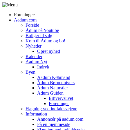
Foreninger:
Aadum.com
Forside
Ådum på Youtube
Boliger til salg
Kom til Ådum og bo!
Nyheder
Opret nyhed
Kalender
Aadum Nyt
Indryk
Byen
Aadum Købmand
Ådum Børneunivers
Ådum Naturstier
Ådum Guiden
Erhvervslivet
Foreninger
Flagning ved indfaldsvejene
Information
Annoncér på aadum.com
Få en hjemmeside
Flagning ved indfaldsveje