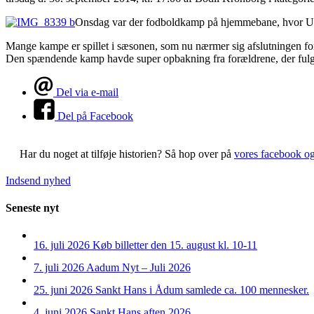
Onsdag var der fodboldkamp på hjemmebane, hvor U9
Mange kampe er spillet i sæsonen, som nu nærmer sig afslutningen for 
Den spændende kamp havde super opbakning fra forældrene, der fulgt
Del via e-mail
Del på Facebook
Har du noget at tilføje historien?
Så hop over på
vores facebook o
Indsend nyhed
Seneste nyt
16. juli 2026
Køb billetter den 15. august kl. 10-11
7. juli 2026
Aadum Nyt – Juli 2026
25. juni 2026
Sankt Hans i Ådum samlede ca. 100 mennesker.
4. juni 2026
Sankt Hans aften 2026