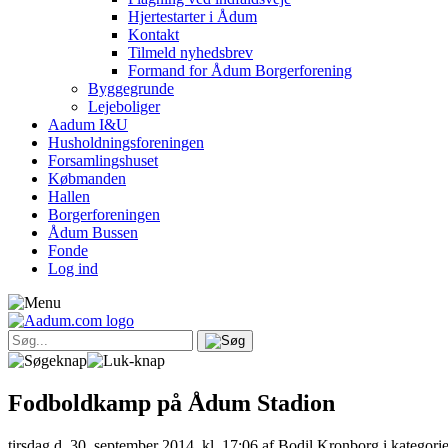
Hjertestarter i Ådum
Kontakt
Tilmeld nyhedsbrev
Formand for Ådum Borgerforening
Byggegrunde
Lejeboliger
Aadum I&U
Husholdningsforeningen
Forsamlingshuset
Købmanden
Hallen
Borgerforeningen
Ådum Bussen
Fonde
Log ind
Fodboldkamp på Ådum Stadion
tirsdag d. 30. september 2014, kl. 17:06
af Bodil Kronborg i kategori