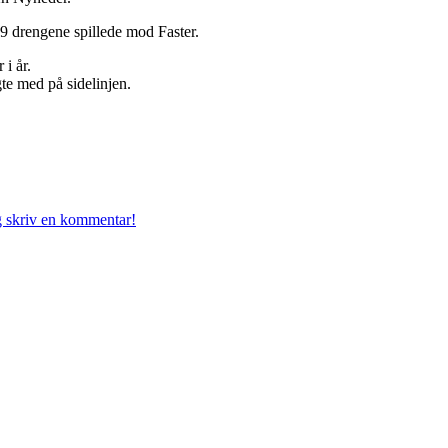
 drengene spillede mod Faster.
i år.
e med på sidelinjen.
g skriv en kommentar!