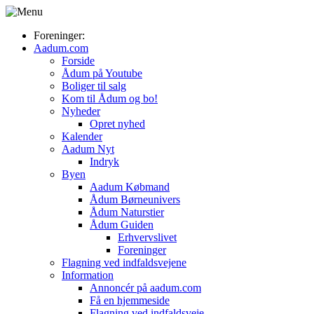
Foreninger:
Aadum.com
Forside
Ådum på Youtube
Boliger til salg
Kom til Ådum og bo!
Nyheder
Opret nyhed
Kalender
Aadum Nyt
Indryk
Byen
Aadum Købmand
Ådum Børneunivers
Ådum Naturstier
Ådum Guiden
Erhvervslivet
Foreninger
Flagning ved indfaldsvejene
Information
Annoncér på aadum.com
Få en hjemmeside
Flagning ved indfaldsveje