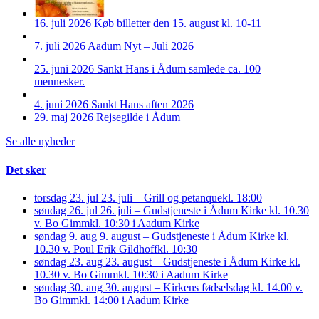
16. juli 2026
Køb billetter den 15. august kl. 10-11
7. juli 2026
Aadum Nyt – Juli 2026
25. juni 2026
Sankt Hans i Ådum samlede ca. 100
mennesker.
4. juni 2026
Sankt Hans aften 2026
29. maj 2026
Rejsegilde i Ådum
Se alle nyheder
Det sker
torsdag 23. jul
23. juli – Grill og petanque
kl. 18:00
søndag 26. jul
26. juli – Gudstjeneste i Ådum Kirke kl. 10.30
v. Bo Gimm
kl. 10:30 i Aadum Kirke
søndag 9. aug
9. august – Gudstjeneste i Ådum Kirke kl.
10.30 v. Poul Erik Gildhoff
kl. 10:30
søndag 23. aug
23. august – Gudstjeneste i Ådum Kirke kl.
10.30 v. Bo Gimm
kl. 10:30 i Aadum Kirke
søndag 30. aug
30. august – Kirkens fødselsdag kl. 14.00 v.
Bo Gimm
kl. 14:00 i Aadum Kirke