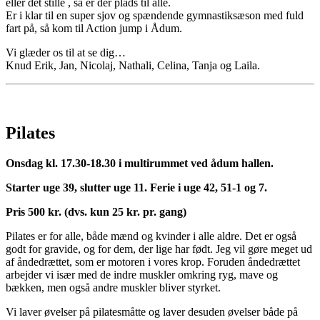
eller det stille , så er der plads til alle.
Er i klar til en super sjov og spændende gymnastiksæson med fuld
fart på, så kom til Action jump i Ådum.
Vi glæder os til at se dig…
Knud Erik, Jan, Nicolaj, Nathali, Celina, Tanja og Laila.
Pilates
Onsdag kl. 17.30-18.30 i multirummet ved ådum hallen.
Starter uge 39, slutter uge 11. Ferie i uge 42, 51-1 og 7.
Pris 500 kr. (dvs. kun 25 kr. pr. gang)
Pilates er for alle, både mænd og kvinder i alle aldre. Det er også
godt for gravide, og for dem, der lige har født. Jeg vil gøre meget ud
af åndedrættet, som er motoren i vores krop. Foruden åndedrættet
arbejder vi især med de indre muskler omkring ryg, mave og
bækken, men også andre muskler bliver styrket.
Vi laver øvelser på pilatesmåtte og laver desuden øvelser både på