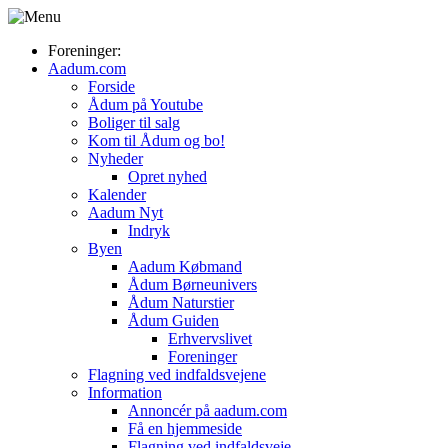
Foreninger:
Aadum.com
Forside
Ådum på Youtube
Boliger til salg
Kom til Ådum og bo!
Nyheder
Opret nyhed
Kalender
Aadum Nyt
Indryk
Byen
Aadum Købmand
Ådum Børneunivers
Ådum Naturstier
Ådum Guiden
Erhvervslivet
Foreninger
Flagning ved indfaldsvejene
Information
Annoncér på aadum.com
Få en hjemmeside
Flagning ved indfaldsveje