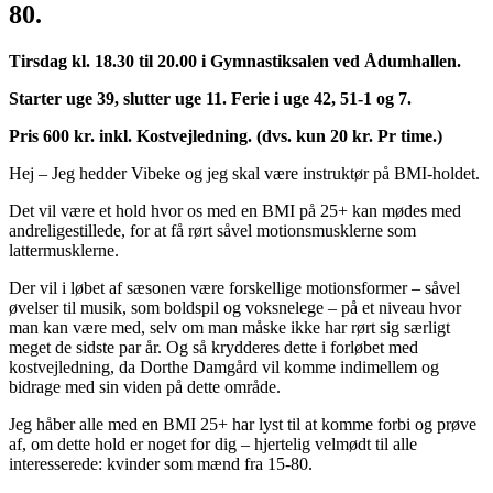
80.
Tirsdag kl. 18.30 til 20.00 i Gymnastiksalen ved Ådumhallen.
Starter uge 39, slutter uge 11. Ferie i uge 42, 51-1 og 7.
Pris 600 kr. inkl. Kostvejledning. (dvs. kun 20 kr. Pr time.)
Hej – Jeg hedder Vibeke og jeg skal være instruktør på BMI-holdet.
Det vil være et hold hvor os med en BMI på 25+ kan mødes med
andreligestillede, for at få rørt såvel motionsmusklerne som
lattermusklerne.
Der vil i løbet af sæsonen være forskellige motionsformer – såvel
øvelser til musik, som boldspil og voksnelege – på et niveau hvor
man kan være med, selv om man måske ikke har rørt sig særligt
meget de sidste par år. Og så krydderes dette i forløbet med
kostvejledning, da Dorthe Damgård vil komme indimellem og
bidrage med sin viden på dette område.
Jeg håber alle med en BMI 25+ har lyst til at komme forbi og prøve
af, om dette hold er noget for dig – hjertelig velmødt til alle
interesserede: kvinder som mænd fra 15-80.