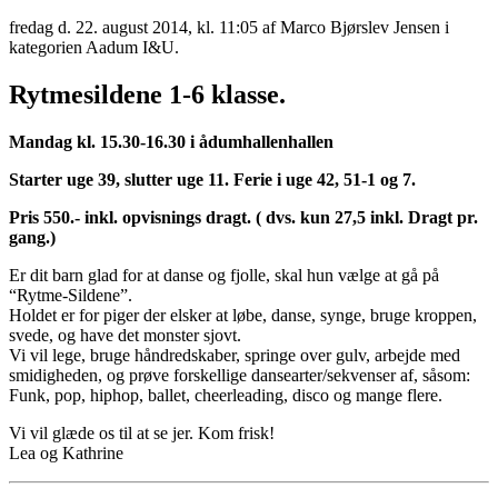
fredag d. 22. august 2014, kl. 11:05
af Marco Bjørslev Jensen i
kategorien Aadum I&U.
Rytmesildene 1-6 klasse.
Mandag kl. 15.30-16.30 i ådumhallenhallen
Starter uge 39, slutter uge 11. Ferie i uge 42, 51-1 og 7.
Pris 550.- inkl. opvisnings dragt. ( dvs. kun 27,5 inkl. Dragt pr.
gang.)
Er dit barn glad for at danse og fjolle, skal hun vælge at gå på
“Rytme-Sildene”.
Holdet er for piger der elsker at løbe, danse, synge, bruge kroppen,
svede, og have det monster sjovt.
Vi vil lege, bruge håndredskaber, springe over gulv, arbejde med
smidigheden, og prøve forskellige dansearter/sekvenser af, såsom:
Funk, pop, hiphop, ballet, cheerleading, disco og mange flere.
Vi vil glæde os til at se jer. Kom frisk!
Lea og Kathrine