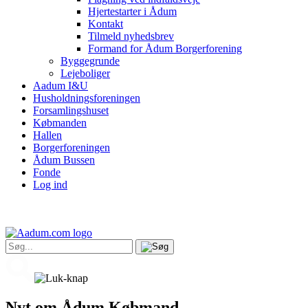
Hjertestarter i Ådum
Kontakt
Tilmeld nyhedsbrev
Formand for Ådum Borgerforening
Byggegrunde
Lejeboliger
Aadum I&U
Husholdningsforeningen
Forsamlingshuset
Købmanden
Hallen
Borgerforeningen
Ådum Bussen
Fonde
Log ind
Nyt om Ådum Købmand