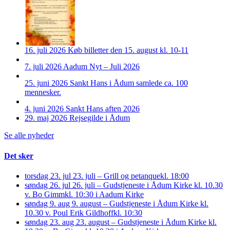
16. juli 2026
Køb billetter den 15. august kl. 10-11
7. juli 2026
Aadum Nyt – Juli 2026
25. juni 2026
Sankt Hans i Ådum samlede ca. 100
mennesker.
4. juni 2026
Sankt Hans aften 2026
29. maj 2026
Rejsegilde i Ådum
Se alle nyheder
Det sker
torsdag 23. jul
23. juli – Grill og petanque
kl. 18:00
søndag 26. jul
26. juli – Gudstjeneste i Ådum Kirke kl. 10.30
v. Bo Gimm
kl. 10:30 i Aadum Kirke
søndag 9. aug
9. august – Gudstjeneste i Ådum Kirke kl.
10.30 v. Poul Erik Gildhoff
kl. 10:30
søndag 23. aug
23. august – Gudstjeneste i Ådum Kirke kl.