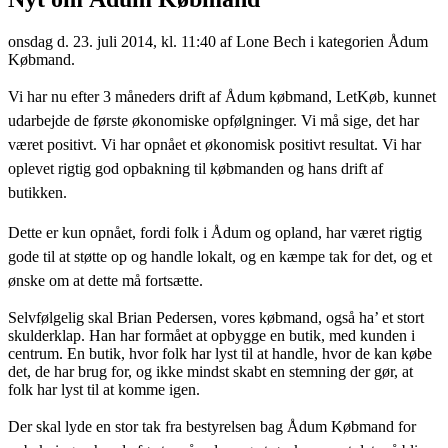
onsdag d. 23. juli 2014, kl. 11:40
af Lone Bech i kategorien Ådum
Købmand.
Vi har nu efter 3 måneders drift af Ådum købmand, LetKøb, kunnet
udarbejde de første økonomiske opfølgninger. Vi må sige, det har
været positivt. Vi har opnået et økonomisk positivt resultat. Vi har
oplevet rigtig god opbakning til købmanden og hans drift af
butikken.
Dette er kun opnået, fordi folk i Ådum og opland, har været rigtig
gode til at støtte op og handle lokalt, og en kæmpe tak for det, og et
ønske om at dette må fortsætte.
S
elvfølgelig skal Brian Pedersen, vores købmand, også ha’ et stort
skulderklap. Han har formået at opbygge en butik, med kunden i
centrum. En butik, hvor folk har lyst til at handle, hvor de kan købe
det, de har brug for, og ikke mindst skabt en stemning der gør, at
folk har lyst til at komme igen.
Der skal lyde en stor tak fra bestyrelsen bag Ådum Købmand for