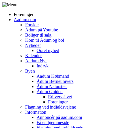
Foreninger:
Aadum.com
Forside
Ådum på Youtube
Boliger til salg
Kom til Ådum og bo!
Nyheder
Opret nyhed
Kalender
Aadum Nyt
Indryk
Byen
Aadum Købmand
Ådum Børneunivers
Ådum Naturstier
Ådum Guiden
Erhvervslivet
Foreninger
Flagning ved indfaldsvejene
Information
Annoncér på aadum.com
Få en hjemmeside
Flagning ved indfaldsveje