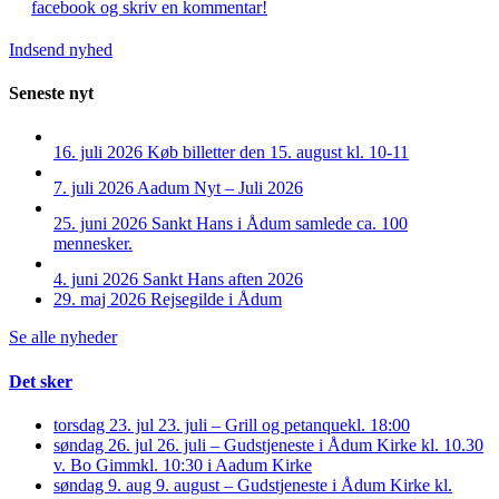
facebook og skriv en kommentar!
Indsend nyhed
Seneste nyt
16. juli 2026
Køb billetter den 15. august kl. 10-11
7. juli 2026
Aadum Nyt – Juli 2026
25. juni 2026
Sankt Hans i Ådum samlede ca. 100
mennesker.
4. juni 2026
Sankt Hans aften 2026
29. maj 2026
Rejsegilde i Ådum
Se alle nyheder
Det sker
torsdag 23. jul
23. juli – Grill og petanque
kl. 18:00
søndag 26. jul
26. juli – Gudstjeneste i Ådum Kirke kl. 10.30
v. Bo Gimm
kl. 10:30 i Aadum Kirke
søndag 9. aug
9. august – Gudstjeneste i Ådum Kirke kl.