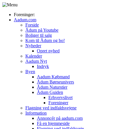
Foreninger:
Aadum.com
Forside
Ådum på Youtube
Boliger til salg
Kom til Ådum og bo!
Nyheder
Opret nyhed
Kalender
Aadum Nyt
Indryk
Byen
Aadum Købmand
Ådum Børneunivers
Ådum Naturstier
Ådum Guiden
Erhvervslivet
Foreninger
Flagning ved indfaldsvejene
Information
Annoncér på aadum.com
Få en hjemmeside
Flagning ved indfaldsveje