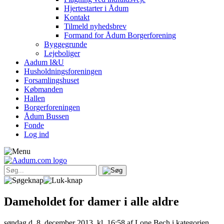
Hjertestarter i Ådum
Kontakt
Tilmeld nyhedsbrev
Formand for Ådum Borgerforening
Byggegrunde
Lejeboliger
Aadum I&U
Husholdningsforeningen
Forsamlingshuset
Købmanden
Hallen
Borgerforeningen
Ådum Bussen
Fonde
Log ind
Dameholdet for damer i alle aldre
søndag d. 8. december 2013, kl. 16:58
af Lone Bech i kategorien