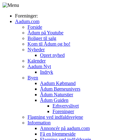
Foreninger:
Aadum.com
Forside
Ådum på Youtube
Boliger til salg
Kom til Ådum og bo!
Nyheder
Opret nyhed
Kalender
Aadum Nyt
Indryk
Byen
Aadum Købmand
Ådum Børneunivers
Ådum Naturstier
Ådum Guiden
Erhvervslivet
Foreninger
Flagning ved indfaldsvejene
Information
Annoncér på aadum.com
Få en hjemmeside
Flagning ved indfaldsveje