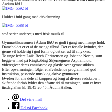
Aadum I&U.
Holdet i fuld gang med cirkeltræning
små serier undervejs med frisk musik til
Gymnastiksæsonen i Ådum I&U er godt i gang med mange hold.
Dameholdet er et af de mange tilbud. Det er for alle kvinder, der
gerne vil holde sig i god form, og det ser ud til at lykkes.
To unge ledere Laila Bech Christensen og Johanne Norup, som
begge er med på Ringkøbing-Skjernegnens Aspiranthold,
videregiver deres entusiasme og glæde over gymnastikken.
Efter opvarmningen følger et afvekslende program med god
instruktion, passende musik og aktive gymnaster.
Øvelser for alle dele af kroppen og brug af diverse redskaber i
skiftende forløb fylder den afsatte tid til træningen, som er hver
tirsdag aften kl. 19.45-20.45 i Ådum Hallen.
Del via e-mail
Del på Facebook