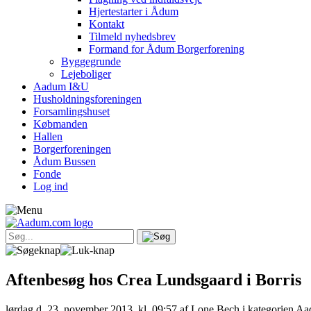
Hjertestarter i Ådum
Kontakt
Tilmeld nyhedsbrev
Formand for Ådum Borgerforening
Byggegrunde
Lejeboliger
Aadum I&U
Husholdningsforeningen
Forsamlingshuset
Købmanden
Hallen
Borgerforeningen
Ådum Bussen
Fonde
Log ind
Aftenbesøg hos Crea Lundsgaard i Borris
lørdag d. 23. november 2013, kl. 09:57
af Lone Bech i kategorien A