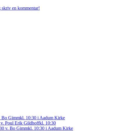
g skriv en kommentar!
 v. Bo Gimm
kl. 10:30 i Aadum Kirke
 v. Poul Erik Gildhoff
kl. 10:30
0.30 v. Bo Gimm
kl. 10:30 i Aadum Kirke