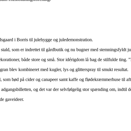
aard i Borris til julehygge og juledemonstration.
 stald, som er indrettet til gårdbutik og nu bugner med stemningsfyldt ju
orationer, både store og små. Stor idérigdom lå bag de stilfulde ting. ”
ran blev kombineret med kugler, lys og glitterspray til smukt resultat.
del, som bød på cider og canapeer samt kaffe og flødekræmmerhuse til af
adgangsbilletten, og det var der selvfølgelig stor spænding om, indtil d
e gaveideer.