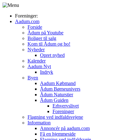
Foreninger:
Aadum.com
Forside
Ådum på Youtube
Boliger til salg
Kom til Ådum og bo!
Nyheder
Opret nyhed
Kalender
Aadum Nyt
Indryk
Byen
Aadum Købmand
Ådum Børneunivers
Ådum Naturstier
Ådum Guiden
Erhvervslivet
Foreninger
Flagning ved indfaldsvejene
Information
Annoncér på aadum.com
Få en hjemmeside
Flagning ved indfaldsveje