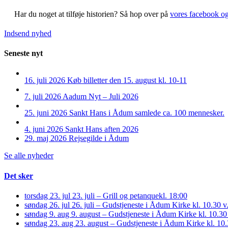
Har du noget at tilføje historien?
Så hop over på
vores facebook o
Indsend nyhed
Seneste nyt
16. juli 2026
Køb billetter den 15. august kl. 10-11
7. juli 2026
Aadum Nyt – Juli 2026
25. juni 2026
Sankt Hans i Ådum samlede ca. 100 mennesker.
4. juni 2026
Sankt Hans aften 2026
29. maj 2026
Rejsegilde i Ådum
Se alle nyheder
Det sker
torsdag 23. jul
23. juli – Grill og petanque
kl. 18:00
søndag 26. jul
26. juli – Gudstjeneste i Ådum Kirke kl. 10.30
søndag 9. aug
9. august – Gudstjeneste i Ådum Kirke kl. 10.30
søndag 23. aug
23. august – Gudstjeneste i Ådum Kirke kl. 1