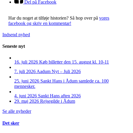
Del på Facebook
Har du noget at tilføje historien?
Så hop over på
vores
facebook og skriv en kommentar!
Indsend nyhed
Seneste nyt
16. juli 2026
Køb billetter den 15. august kl. 10-11
7. juli 2026
Aadum Nyt – Juli 2026
25. juni 2026
Sankt Hans i Ådum samlede ca. 100
mennesker.
4. juni 2026
Sankt Hans aften 2026
29. maj 2026
Rejsegilde i Ådum
Se alle nyheder
Det sker