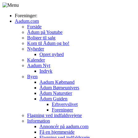
Foreninger:
Aadum.com
Forside
Ådum på Youtube
Boliger til salg
Kom til Ådum og bo!
Nyheder
Opret nyhed
Kalender
Aadum Nyt
Indryk
Byen
Aadum Købmand
Ådum Børneunivers
Ådum Naturstier
Ådum Guiden
Erhvervslivet
Foreninger
Flagning ved indfaldsvejene
Information
Annoncér på aadum.com
Få en hjemmeside
Flagning ved indfaldsveje