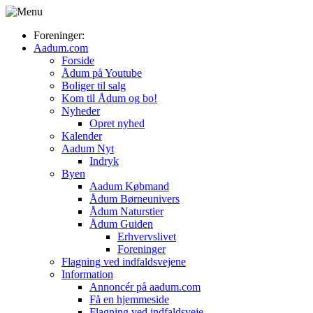
Foreninger:
Aadum.com
Forside
Ådum på Youtube
Boliger til salg
Kom til Ådum og bo!
Nyheder
Opret nyhed
Kalender
Aadum Nyt
Indryk
Byen
Aadum Købmand
Ådum Børneunivers
Ådum Naturstier
Ådum Guiden
Erhvervslivet
Foreninger
Flagning ved indfaldsvejene
Information
Annoncér på aadum.com
Få en hjemmeside
Flagning ved indfaldsveje