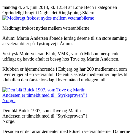
mandag d. 24. juni 2013, kl. 12:34
af Lone Bech i kategorien
Oprindeligt bragt i Dagbladet Ringkøbing-Skjern.
Medbragt frokost nydes mellem veteranbilerne
Ådum: Martin Andersen åbnede lørdag dørene til sin store samling
af veteranbiler på Tøstrupvej i Ådum.
Vestjysk Motorveteran Klub, VMK, var på Midsommer-picnic
udflugt og havde aftalt et besøg hos Tove og Martin Andersen.
Klubben er hjemmehørende i Esbjerg og har 200 medlemmer, som
hver er ejer af en veteranbil. De entusiastiske medlemmer mødes til
klubaften den første torsdag i hver måned undtagen juli.
Den blå Buick 1907, som Tove og Martin
Andersen er tilmeldt med til “Styrkeprøven” i
Norge.
Desuden er der arrangementer med kørsel i veteranbilerne. Damerne