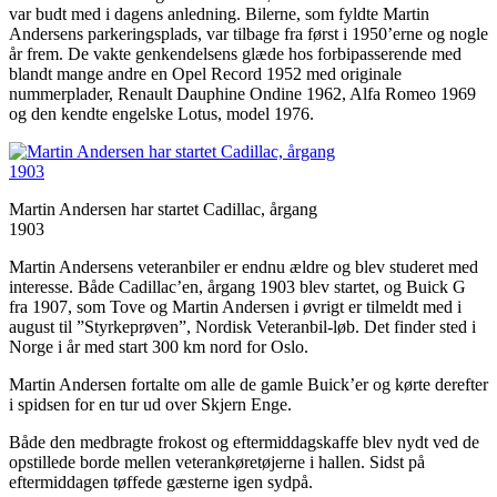
var budt med i dagens anledning. Bilerne, som fyldte Martin
Andersens parkeringsplads, var tilbage fra først i 1950’erne og nogle
år frem. De vakte genkendelsens glæde hos forbipasserende med
blandt mange andre en Opel Record 1952 med originale
nummerplader, Renault Dauphine Ondine 1962, Alfa Romeo 1969
og den kendte engelske Lotus, model 1976.
Martin Andersen har startet Cadillac, årgang
1903
Martin Andersens veteranbiler er endnu ældre og blev studeret med
interesse. Både Cadillac’en, årgang 1903 blev startet, og Buick G
fra 1907, som Tove og Martin Andersen i øvrigt er tilmeldt med i
august til ”Styrkeprøven”, Nordisk Veteranbil-løb. Det finder sted i
Norge i år med start 300 km nord for Oslo.
Martin Andersen fortalte om alle de gamle Buick’er og kørte derefter
i spidsen for en tur ud over Skjern Enge.
Både den medbragte frokost og eftermiddagskaffe blev nydt ved de
opstillede borde mellen veterankøretøjerne i hallen. Sidst på
eftermiddagen tøffede gæsterne igen sydpå.