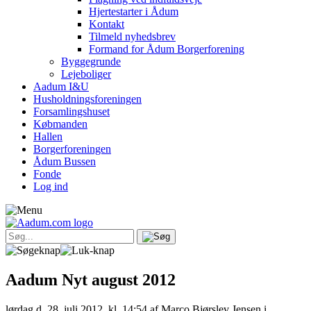
Hjertestarter i Ådum
Kontakt
Tilmeld nyhedsbrev
Formand for Ådum Borgerforening
Byggegrunde
Lejeboliger
Aadum I&U
Husholdningsforeningen
Forsamlingshuset
Købmanden
Hallen
Borgerforeningen
Ådum Bussen
Fonde
Log ind
Aadum Nyt august 2012
lørdag d. 28. juli 2012, kl. 14:54
af Marco Bjørslev Jensen i