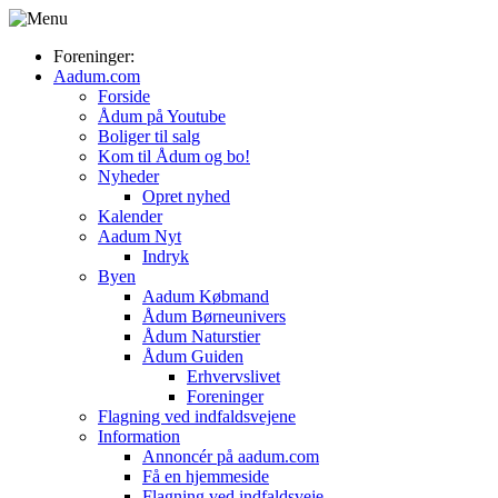
Foreninger:
Aadum.com
Forside
Ådum på Youtube
Boliger til salg
Kom til Ådum og bo!
Nyheder
Opret nyhed
Kalender
Aadum Nyt
Indryk
Byen
Aadum Købmand
Ådum Børneunivers
Ådum Naturstier
Ådum Guiden
Erhvervslivet
Foreninger
Flagning ved indfaldsvejene
Information
Annoncér på aadum.com
Få en hjemmeside
Flagning ved indfaldsveje