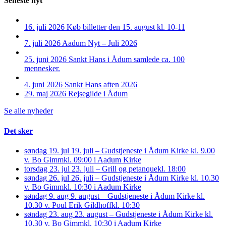
Seneste nyt
16. juli 2026
Køb billetter den 15. august kl. 10-11
7. juli 2026
Aadum Nyt – Juli 2026
25. juni 2026
Sankt Hans i Ådum samlede ca. 100
mennesker.
4. juni 2026
Sankt Hans aften 2026
29. maj 2026
Rejsegilde i Ådum
Se alle nyheder
Det sker
søndag 19. jul
19. juli – Gudstjeneste i Ådum Kirke kl. 9.00
v. Bo Gimm
kl. 09:00 i Aadum Kirke
torsdag 23. jul
23. juli – Grill og petanque
kl. 18:00
søndag 26. jul
26. juli – Gudstjeneste i Ådum Kirke kl. 10.30
v. Bo Gimm
kl. 10:30 i Aadum Kirke
søndag 9. aug
9. august – Gudstjeneste i Ådum Kirke kl.
10.30 v. Poul Erik Gildhoff
kl. 10:30
søndag 23. aug
23. august – Gudstjeneste i Ådum Kirke kl.
10.30 v. Bo Gimm
kl. 10:30 i Aadum Kirke