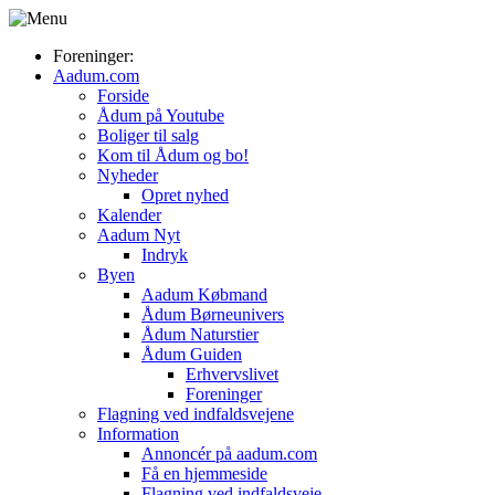
Foreninger:
Aadum.com
Forside
Ådum på Youtube
Boliger til salg
Kom til Ådum og bo!
Nyheder
Opret nyhed
Kalender
Aadum Nyt
Indryk
Byen
Aadum Købmand
Ådum Børneunivers
Ådum Naturstier
Ådum Guiden
Erhvervslivet
Foreninger
Flagning ved indfaldsvejene
Information
Annoncér på aadum.com
Få en hjemmeside
Flagning ved indfaldsveje