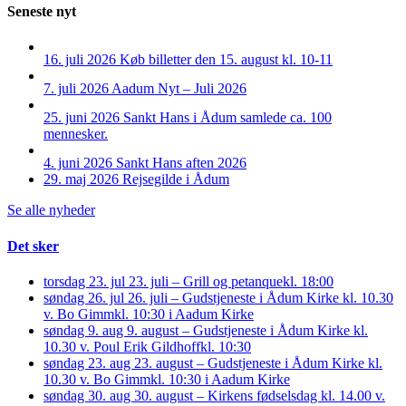
Seneste nyt
16. juli 2026
Køb billetter den 15. august kl. 10-11
7. juli 2026
Aadum Nyt – Juli 2026
25. juni 2026
Sankt Hans i Ådum samlede ca. 100
mennesker.
4. juni 2026
Sankt Hans aften 2026
29. maj 2026
Rejsegilde i Ådum
Se alle nyheder
Det sker
torsdag 23. jul
23. juli – Grill og petanque
kl. 18:00
søndag 26. jul
26. juli – Gudstjeneste i Ådum Kirke kl. 10.30
v. Bo Gimm
kl. 10:30 i Aadum Kirke
søndag 9. aug
9. august – Gudstjeneste i Ådum Kirke kl.
10.30 v. Poul Erik Gildhoff
kl. 10:30
søndag 23. aug
23. august – Gudstjeneste i Ådum Kirke kl.
10.30 v. Bo Gimm
kl. 10:30 i Aadum Kirke
søndag 30. aug
30. august – Kirkens fødselsdag kl. 14.00 v.