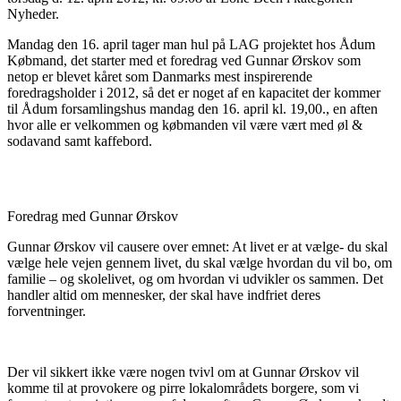
Nyheder.
Mandag den 16. april tager man hul på LAG projektet hos Ådum
Købmand, det starter med et foredrag ved Gunnar Ørskov som
netop er blevet kåret som Danmarks mest inspirerende
foredragsholder i 2012, så det er noget af en kapacitet der kommer
til Ådum forsamlingshus mandag den 16. april kl. 19,00., en aften
hvor alle er velkommen og købmanden vil være vært med øl &
sodavand samt kaffebord.
Foredrag med Gunnar Ørskov
Gunnar Ørskov vil causere over emnet: At livet er at vælge- du skal
vælge hele vejen gennem livet, du skal vælge hvordan du vil bo, om
familie – og skolelivet, og om hvordan vi udvikler os sammen. Det
handler altid om mennesker, der skal have indfriet deres
forventninger.
Der vil sikkert ikke være nogen tvivl om at Gunnar Ørskov vil
komme til at provokere og pirre lokalområdets borgere, som vi