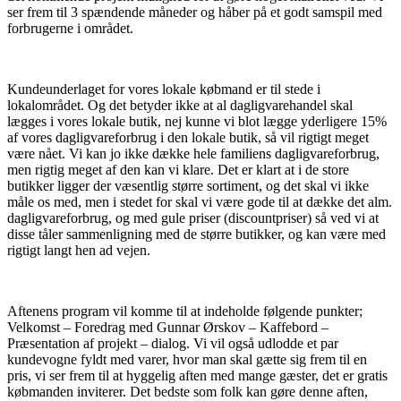
ser frem til 3 spændende måneder og håber på et godt samspil med
forbrugerne i området.
Kundeunderlaget for vores lokale købmand er til stede i
lokalområdet. Og det betyder ikke at al dagligvarehandel skal
lægges i vores lokale butik, nej kunne vi blot lægge yderligere 15%
af vores dagligvareforbrug i den lokale butik, så vil rigtigt meget
være nået. Vi kan jo ikke dække hele familiens dagligvareforbrug,
men rigtig meget af den kan vi klare. Det er klart at i de store
butikker ligger der væsentlig større sortiment, og det skal vi ikke
måle os med, men i stedet for skal vi være gode til at dække det alm.
dagligvareforbrug, og med gule priser (discountpriser) så ved vi at
disse tåler sammenligning med de større butikker, og kan være med
rigtigt langt hen ad vejen.
Aftenens program vil komme til at indeholde følgende punkter;
Velkomst – Foredrag med Gunnar Ørskov – Kaffebord –
Præsentation af projekt – dialog. Vi vil også udlodde et par
kundevogne fyldt med varer, hvor man skal gætte sig frem til en
pris, vi ser frem til at hyggelig aften med mange gæster, det er gratis
købmanden inviterer. Det bedste som folk kan gøre denne aften,