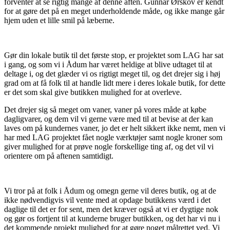
forventer at se rigtig mange af denne aften. Gunnar Ørskov er kendt
for at gøre det på en meget underholdende måde, og ikke mange går
hjem uden et lille smil på læberne.
Gør din lokale butik til det første stop, er projektet som LAG har sat
i gang, og som vi i Ådum har været heldige at blive udtaget til at
deltage i, og det glæder vi os rigtigt meget til, og det drejer sig i høj
grad om at få folk til at handle lidt mere i deres lokale butik, for dette
er det som skal give butikken mulighed for at overleve.
Det drejer sig så meget om vaner, vaner på vores måde at købe
dagligvarer, og dem vil vi gerne være med til at bevise at der kan
laves om på kundernes vaner, jo det er helt sikkert ikke nemt, men vi
har med LAG projektet fået nogle værktøjer samt nogle kroner som
giver mulighed for at prøve nogle forskellige ting af, og det vil vi
orientere om på aftenen samtidigt.
Vi tror på at folk i Ådum og omegn gerne vil deres butik, og at de
ikke nødvendigvis vil vente med at opdage butikkens værd i det
daglige til det er for sent, men det kræver også at vi er dygtige nok
og gør os fortjent til at kunderne bruger butikken, og det har vi nu i
det kommende projekt mulighed for at gøre noget målrettet ved. Vi