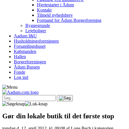
Hjertestarter i Ådum
Kontakt
Tilmeld nyhedsbrev
Formand for Ådum Borgerforening
Byggegrunde
Lejeboliger
Aadum I&U
Husholdningsforeningen
Forsamlingshuset
Købmanden
Hallen
Borgerforeningen
Ådum Bussen
Fonde
Log ind
Gør din lokale butik til det første stop
torsdag d. 12. april 2012, kl. 09:08
af Lone Bech i kategorien