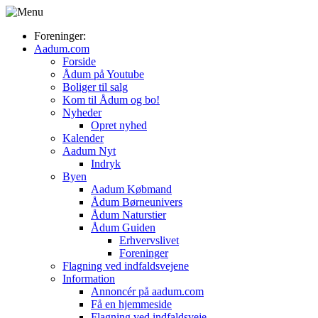
Foreninger:
Aadum.com
Forside
Ådum på Youtube
Boliger til salg
Kom til Ådum og bo!
Nyheder
Opret nyhed
Kalender
Aadum Nyt
Indryk
Byen
Aadum Købmand
Ådum Børneunivers
Ådum Naturstier
Ådum Guiden
Erhvervslivet
Foreninger
Flagning ved indfaldsvejene
Information
Annoncér på aadum.com
Få en hjemmeside
Flagning ved indfaldsveje