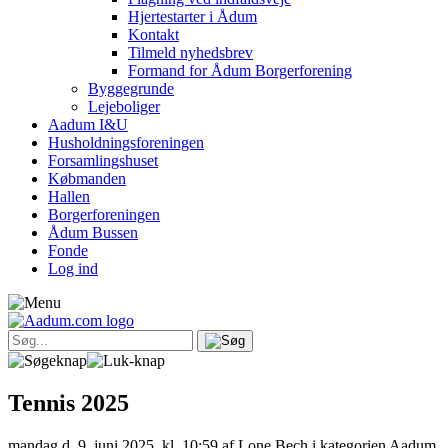
Hjertestarter i Ådum
Kontakt
Tilmeld nyhedsbrev
Formand for Ådum Borgerforening
Byggegrunde
Lejeboliger
Aadum I&U
Husholdningsforeningen
Forsamlingshuset
Købmanden
Hallen
Borgerforeningen
Ådum Bussen
Fonde
Log ind
Tennis 2025
mandag d. 9. juni 2025, kl. 10:59
af Lone Bech i kategorien Aadum