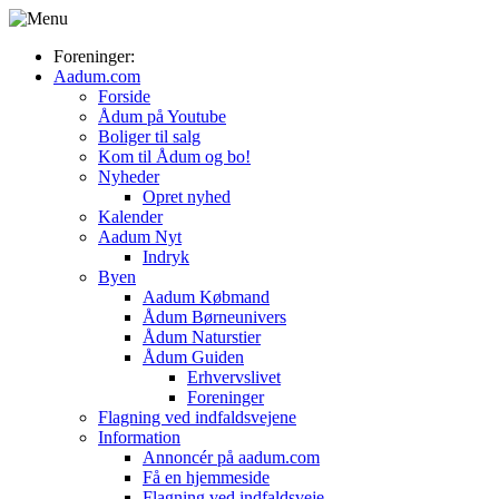
Foreninger:
Aadum.com
Forside
Ådum på Youtube
Boliger til salg
Kom til Ådum og bo!
Nyheder
Opret nyhed
Kalender
Aadum Nyt
Indryk
Byen
Aadum Købmand
Ådum Børneunivers
Ådum Naturstier
Ådum Guiden
Erhvervslivet
Foreninger
Flagning ved indfaldsvejene
Information
Annoncér på aadum.com
Få en hjemmeside
Flagning ved indfaldsveje