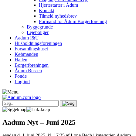
Hjertestarter i Ådum
Kontakt
Tilmeld nyhedsbrev
Formand for Ådum Borgerforening
Byggegrunde
Lejeboliger
Aadum I&U
Husholdningsforeningen
Forsamlingshuset
Købmanden
Hallen
Borgerforeningen
Ådum Bussen
Fonde
Log ind
Aadum Nyt – Juni 2025
søndag d. 1. juni 2025, kl. 17:25
af Lone Bech i kategorien Aadum