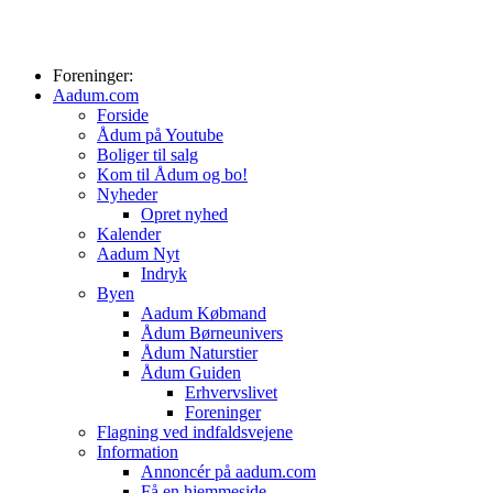
Foreninger:
Aadum.com
Forside
Ådum på Youtube
Boliger til salg
Kom til Ådum og bo!
Nyheder
Opret nyhed
Kalender
Aadum Nyt
Indryk
Byen
Aadum Købmand
Ådum Børneunivers
Ådum Naturstier
Ådum Guiden
Erhvervslivet
Foreninger
Flagning ved indfaldsvejene
Information
Annoncér på aadum.com
Få en hjemmeside