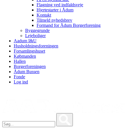
Flagning ved indfaldsveje
Hjertestarter i Ådum
Kontakt
Tilmeld nyhedsbrev
Formand for Ådum Borgerforening
Byggegrunde
Lejeboliger
Aadum I&U
Husholdningsforeningen
Forsamlingshuset
Købmanden
Hallen
Borgerforeningen
Ådum Bussen
Fonde
Log ind