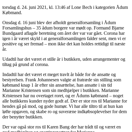
torsdag d. 24. juni 2021, kl. 13:46
af Lone Bech i kategorien Ådum
Købmand.
Onsdag d. 16 juni blev der afholdt generalforsamling i Ådum
Forsamlingshus – 35 ådum borgere var mødt op. Formand Bjarne
Bundgaard aflagde beretning om året der var var gået. Corona har
igen i år været skyld i at generalforsamlingen falder sent, men vi er
positive og ser fremad – mon ikke det kan holdes rettidigt til næste
år.
Udadtil har det været et stille år i butikken, uden arrangementer og
tiltag på grund af corona.
Indadtil har det været et meget travlt år både for de ansatte og
bestyrelsen. Frank Johannesen valgte at fratræde sin stilling som
købmand knap 1 år efter sin ansættelse, han ansatte i sin tid
Marianne Kristensen som sin medhjælper i butikken. Marianne
Kristensen har nu overtaget roret, og er Ådums købmand – noget
alle butikkens kunder nyder godt af. Der er stor ros til Marianne for
hendes gå på mod, og gode humør. Vi har alle tiltro til at hun kan
løfte opgaven, og skabe ro og suveræne indkøbsoplevelser for dem
der benytter butikken.
Der var også stor ros til Karen Bang der har trådt til og været en