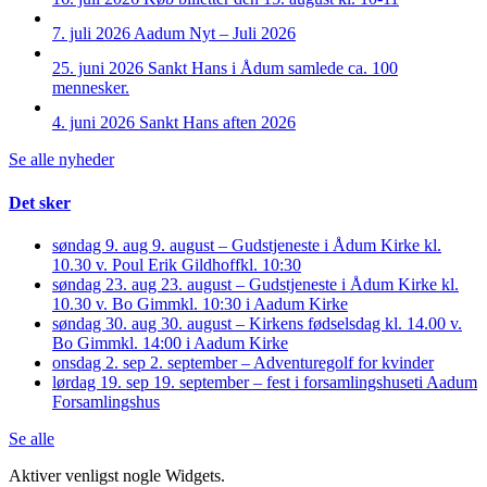
7. juli 2026
Aadum Nyt – Juli 2026
25. juni 2026
Sankt Hans i Ådum samlede ca. 100
mennesker.
4. juni 2026
Sankt Hans aften 2026
Se alle nyheder
Det sker
søndag 9. aug
9. august – Gudstjeneste i Ådum Kirke kl.
10.30 v. Poul Erik Gildhoff
kl. 10:30
søndag 23. aug
23. august – Gudstjeneste i Ådum Kirke kl.
10.30 v. Bo Gimm
kl. 10:30 i Aadum Kirke
søndag 30. aug
30. august – Kirkens fødselsdag kl. 14.00 v.
Bo Gimm
kl. 14:00 i Aadum Kirke
onsdag 2. sep
2. september – Adventuregolf for kvinder
lørdag 19. sep
19. september – fest i forsamlingshuset
i Aadum
Forsamlingshus
Se alle
Aktiver venligst nogle Widgets.