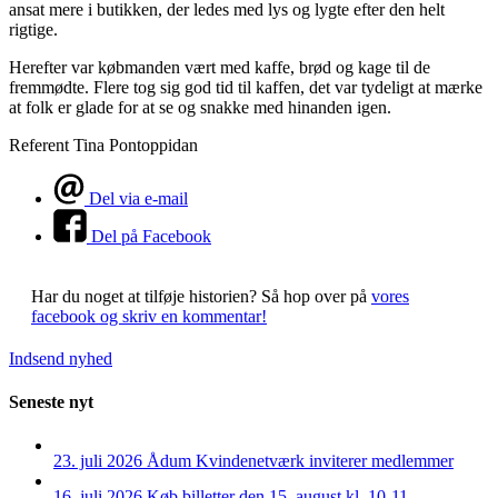
ansat mere i butikken, der ledes med lys og lygte efter den helt
rigtige.
Herefter var købmanden vært med kaffe, brød og kage til de
fremmødte. Flere tog sig god tid til kaffen, det var tydeligt at mærke
at folk er glade for at se og snakke med hinanden igen.
Referent Tina Pontoppidan
Del via e-mail
Del på Facebook
Har du noget at tilføje historien?
Så hop over på
vores
facebook og skriv en kommentar!
Indsend nyhed
Seneste nyt
23. juli 2026
Ådum Kvindenetværk inviterer medlemmer
16. juli 2026
Køb billetter den 15. august kl. 10-11