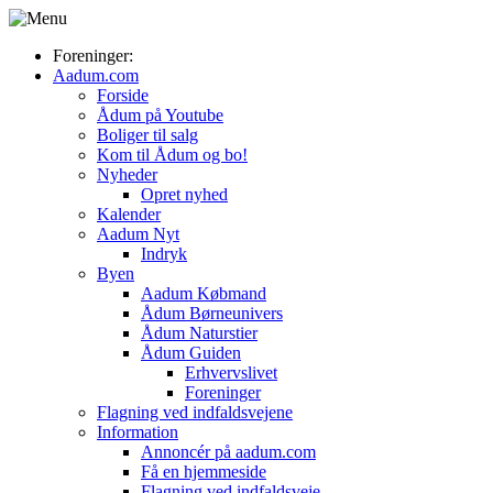
Foreninger:
Aadum.com
Forside
Ådum på Youtube
Boliger til salg
Kom til Ådum og bo!
Nyheder
Opret nyhed
Kalender
Aadum Nyt
Indryk
Byen
Aadum Købmand
Ådum Børneunivers
Ådum Naturstier
Ådum Guiden
Erhvervslivet
Foreninger
Flagning ved indfaldsvejene
Information
Annoncér på aadum.com
Få en hjemmeside
Flagning ved indfaldsveje