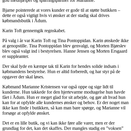
god medhjælper og sparringspartner for Marianne.
Bjarne pointerede at vores kunder er gode til at støtte butikken –
dette er også vigtigt hvis vi ønsker at der stadig skal drives
købmandsbutik i Ådum.
Karin Toft gennemgik regnskabet.
På valg i år var Karin Toft og Tina Pontoppidan. Karin ønskede ikke
at genopstille. Tina Pontoppidan blev genvalgt, og Morten Bjørslev
blev også valgt ind i bestyrelsen. Hanne Jensen og Morten Ersgaard
er suppleanter.
Der skal lyde en kæmpe tak til Karin for hendes solide indsats i
købmandens bestyrelse. Hun er altid forberedt, og har styr på de
opgaver der skal løses.
Købmand Marianne Kristensen var også oppe og sige lidt til
kunderne. Hun takkede for den hjertevarme modtagelse hun havde
fået i Ådum. Hun er meget glad for sit arbejde, og gør alt hvad hun
kan for at opfylde alle kundernes ønsker og behov. Er der noget man
ikke kan finde i butikken, så kan man bare spørge, og Marianne vil
forsøge at opfylde ønsket.
Det er en lille butik, og vi kan ikke føre alle varer, men er der
grundlag for det, kan det skaffes. Der mangles stadig en ”voksen”