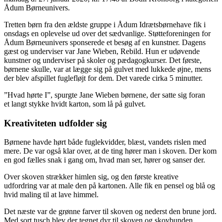
Ådum Børneunivers.
Tretten børn fra den ældste gruppe i Ådum Idrætsbørnehave fik i
onsdags en oplevelse ud over det sædvanlige. Støtteforeningen for
Ådum Børneunivers sponserede et besøg af en kunstner. Dagens
gæst og underviser var Jane Wieben, Rebild. Hun er udøvende
kunstner og underviser på skoler og pædagogkurser. Det første,
børnene skulle, var at lægge sig på gulvet med lukkede øjne, mens
der blev afspillet fuglefløjt for dem. Det varede cirka 5 minutter.
”Hvad hørte I”, spurgte Jane Wieben børnene, der satte sig foran
et langt stykke hvidt karton, som lå på gulvet.
Kreativiteten udfolder sig
Børnene havde hørt både fuglekvidder, blæst, vandets rislen med
mere. De var også klar over, at de ting hører man i skoven. Der kom
en god fælles snak i gang om, hvad man ser, hører og sanser der.
Over skoven strækker himlen sig, og den første kreative
udfordring var at male den på kartonen. Alle fik en pensel og blå og
hvid maling til at lave himmel.
Det næste var de grønne farver til skoven og nederst den brune jord.
Med sort tusch blev der tegnet dyr til skoven og skovbunden.