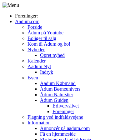
Foreninger:
Aadum.com
Forside
Ådum på Youtube
Boliger til salg
Kom til Ådum og bo!
Nyheder
Opret nyhed
Kalender
Aadum Nyt
Indryk
Byen
Aadum Købmand
Ådum Børneunivers
Ådum Naturstier
Ådum Guiden
Erhvervslivet
Foreninger
Flagning ved indfaldsvejene
Information
Annoncér på aadum.com
Få en hjemmeside
Flagning ved indfaldsveje