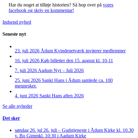
Har du noget at tilføje historien?
Så hop over på
vores
facebook og skriv en kommentar!
Indsend nyhed
Seneste nyt
23. juli 2026
Ådum Kvindenetværk inviterer medlemmer
16. juli 2026
Køb billetter den 15. august kl. 10-11
7. juli 2026
Aadum Nyt – Juli 2026
25. juni 2026
Sankt Hans i Ådum samlede ca. 100
mennesker.
4. juni 2026
Sankt Hans aften 2026
Se alle nyheder
Det sker
søndag 26. jul
26. juli – Gudstjeneste i Ådum Kirke kl. 10.30
v. Bo Gimm
kl. 10:30 i Aadum Kirke