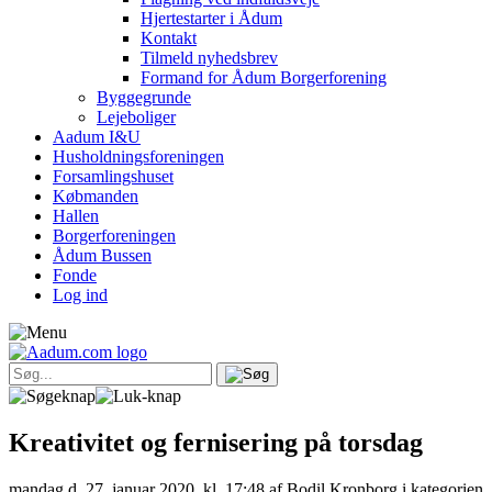
Hjertestarter i Ådum
Kontakt
Tilmeld nyhedsbrev
Formand for Ådum Borgerforening
Byggegrunde
Lejeboliger
Aadum I&U
Husholdningsforeningen
Forsamlingshuset
Købmanden
Hallen
Borgerforeningen
Ådum Bussen
Fonde
Log ind
Kreativitet og fernisering på torsdag
mandag d. 27. januar 2020, kl. 17:48
af Bodil Kronborg i kategorien