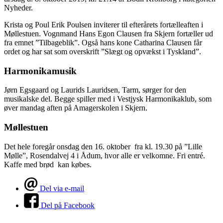
Nyheder.
Krista og Poul Erik Poulsen inviterer til efterårets fortælleaften i
Møllestuen. Vognmand Hans Egon Clausen fra Skjern fortæller ud
fra emnet ”Tilbageblik”. Også hans kone Catharina Clausen får
ordet og har sat som overskrift ”Slægt og opvækst i Tyskland”.
Harmonikamusik
Jørn Egsgaard og Laurids Lauridsen, Tarm, sørger for den
musikalske del. Begge spiller med i Vestjysk Harmonikaklub, som
øver mandag aften på Amagerskolen i Skjern.
Møllestuen
Det hele foregår onsdag den 16. oktober fra kl. 19.30 på ”Lille
Mølle”, Rosendalvej 4 i Ådum, hvor alle er velkomne. Fri entré.
Kaffe med brød kan købes.
Del via e-mail
Del på Facebook