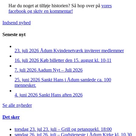
Har du noget at tilføje historien?
Så hop over på
vores
facebook og skriv en kommentar!
Indsend nyhed
Seneste nyt
23. juli 2026
Ådum Kvindenetværk inviterer medlemmer
16. juli 2026
Køb billetter den 15. august kl. 10-11
7. juli 2026
Aadum Nyt – Juli 2026
25. juni 2026
Sankt Hans i Ådum samlede ca. 100
mennesker.
4. juni 2026
Sankt Hans aften 2026
Se alle nyheder
Det sker
torsdag 23. jul
23. juli – Grill og petanque
kl. 18:00
søndag 26. jul
26. juli – Gudstjeneste i Ådum Kirke kl. 10.30