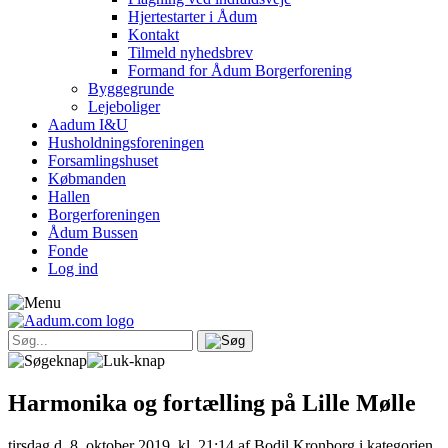
Hjertestarter i Ådum
Kontakt
Tilmeld nyhedsbrev
Formand for Ådum Borgerforening
Byggegrunde
Lejeboliger
Aadum I&U
Husholdningsforeningen
Forsamlingshuset
Købmanden
Hallen
Borgerforeningen
Ådum Bussen
Fonde
Log ind
Harmonika og fortælling på Lille Mølle
tirsdag d. 8. oktober 2019, kl. 21:14
af Bodil Kronborg i kategorien