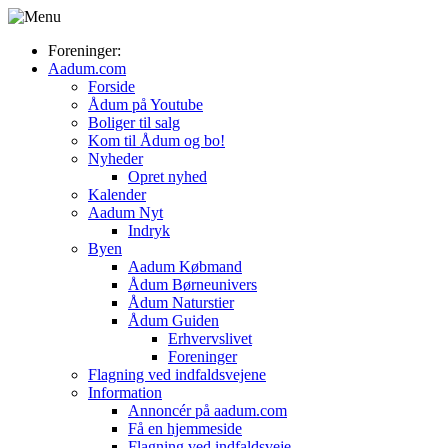
Foreninger:
Aadum.com
Forside
Ådum på Youtube
Boliger til salg
Kom til Ådum og bo!
Nyheder
Opret nyhed
Kalender
Aadum Nyt
Indryk
Byen
Aadum Købmand
Ådum Børneunivers
Ådum Naturstier
Ådum Guiden
Erhvervslivet
Foreninger
Flagning ved indfaldsvejene
Information
Annoncér på aadum.com
Få en hjemmeside
Flagning ved indfaldsveje