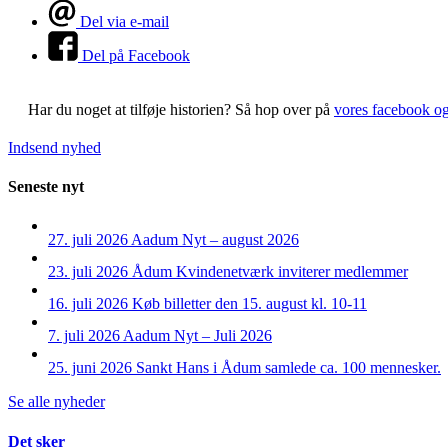
Del via e-mail
Del på Facebook
Har du noget at tilføje historien?
Så hop over på
vores facebook o
Indsend nyhed
Seneste nyt
27. juli 2026
Aadum Nyt – august 2026
23. juli 2026
Ådum Kvindenetværk inviterer medlemmer
16. juli 2026
Køb billetter den 15. august kl. 10-11
7. juli 2026
Aadum Nyt – Juli 2026
25. juni 2026
Sankt Hans i Ådum samlede ca. 100 mennesker.
Se alle nyheder
Det sker