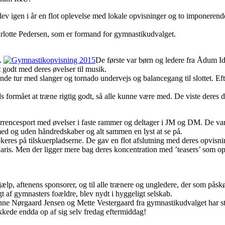
v igen i år en flot oplevelse med lokale opvisninger og to imponeren
arlotte Pedersen, som er formand for gymnastikudvalget.
n.
De første var børn og ledere fra Ådum Id
t godt med deres øvelser til musik.
de tur med slanger og tornado undervejs og balancegang til slottet. Efter
s formået at træne rigtig godt, så alle kunne være med. De viste deres d
encesport med øvelser i faste rammer og deltager i JM og DM. De var de
med og uden håndredskaber og alt sammen en lyst at se på.
res på tilskuerpladserne. De gav en flot afslutning med deres opvisning
Paris. Men der ligger mere bag deres koncentration med ’teasers’ som op
g hjælp, aftenens sponsorer, og til alle trænere og ungledere, der som påsk
 af gymnasters foældre, blev nydt i hyggeligt selskab.
ne Nørgaard Jensen og Mette Vestergaard fra gymnastikudvalget har ståe
ukkede endda op af sig selv fredag eftermiddag!