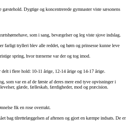
de gæstehold. Dygtige og koncentrerede gymnaster viste sæsonens
rætsbørnehave, som i sang, bevægelser og leg viste sjove indslag.
 farligt trylleri blev alle reddet, og børn og prinsesse kunne leve
ristige spring, hvor trænerne var der og tog imod.
lt i flere hold: 10-11 årige, 12-14 årige og 14-17 årige.
, som var en af de første af deres mere end tyve opvisninger i
levelser, glæde, fælleskab, færdigheder, mod og præcision.
ønnelse fik en rose overrakt.
t bag tilrettelæggelsen af aftenen og gjort en kæmpe indsats. De er