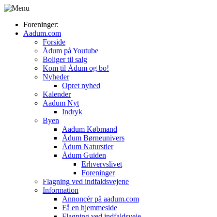
Foreninger:
Aadum.com
Forside
Ådum på Youtube
Boliger til salg
Kom til Ådum og bo!
Nyheder
Opret nyhed
Kalender
Aadum Nyt
Indryk
Byen
Aadum Købmand
Ådum Børneunivers
Ådum Naturstier
Ådum Guiden
Erhvervslivet
Foreninger
Flagning ved indfaldsvejene
Information
Annoncér på aadum.com
Få en hjemmeside
Flagning ved indfaldsveje