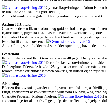
Gymnastikopvisningen i Ådum Hallen ble
resultat for 200 tilskuere i god stemning.
Alle hold samledes på gulvet til festlig indmarch og velkomst ved Ch
Aadum I&U hold
Charles Pedersen fik mikrofonen og guidede holdene gennem aftene
Rytmesildene, piger fra 1.-6. klasse, havde fart over feltet og gjode de
Børneidræt for de 3- 6 årige havde taget fantasien i brug i den spænden
lykkeligt til deres dages ende.
Action Jump, springholdet med stor aldersspredning, havde det til trod
Gæstehold
På Grindsted Grand Prix Gymnastik er der 48 piger. De dyrker konkurr
Deres forskellige opvisninger var både 
Dejbjerglund Efterskole havde 125 gymnaster med, så der måtte omroke
foråret.Temaet var bundet sammen omkring en kuffert og en rejse til 
Afslutning
Efter en flot opvisning var der tak til gymnaster, tilskuere, al frivilli
Frugt, sponsoreret af køkkenfirmaet Multiform i Kibæk, – og brød bagt
Charlotte Pedersen, Malene Nielsen,
Han
taknemmelige for al den frivillige hjælp, de har fået, – og hjælpere d