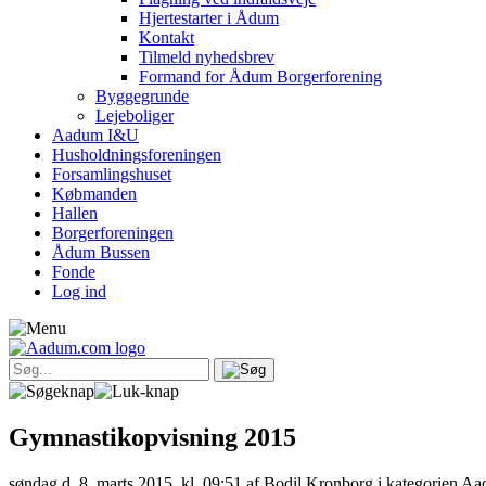
Hjertestarter i Ådum
Kontakt
Tilmeld nyhedsbrev
Formand for Ådum Borgerforening
Byggegrunde
Lejeboliger
Aadum I&U
Husholdningsforeningen
Forsamlingshuset
Købmanden
Hallen
Borgerforeningen
Ådum Bussen
Fonde
Log ind
Gymnastikopvisning 2015
søndag d. 8. marts 2015, kl. 09:51
af Bodil Kronborg i kategorien A