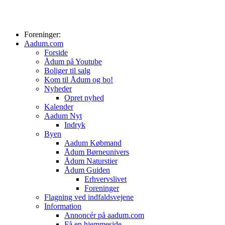
Foreninger:
Aadum.com
Forside
Ådum på Youtube
Boliger til salg
Kom til Ådum og bo!
Nyheder
Opret nyhed
Kalender
Aadum Nyt
Indryk
Byen
Aadum Købmand
Ådum Børneunivers
Ådum Naturstier
Ådum Guiden
Erhvervslivet
Foreninger
Flagning ved indfaldsvejene
Information
Annoncér på aadum.com
Få en hjemmeside