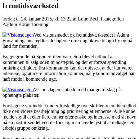
fremtidsværksted
lørdag d. 24. januar 2015, kl. 13:22
af Lone Bech i kategorien
Aadum Borgerforening.
Ved visionsmødet og fremtidsværkstedet i Ådum
Forsamlingshus mødtes deltagerne omkring aktive tiltag i by og på
land for fremtiden.
Byggegrunde på Søndertoften var netop blevet udbudt af
kommunen til salg uden mindstepris, og der er fortsat spænding
omkring udfaldet. Fra kommunen kan det oplyses, at der har været
interesse, og at mere information kommer, når økonomiudvalget har
haft møde i kommende uge.
Visionsdagen sluttede med mange forslag på
ophængte plakater.
Forslagene var inddelt under forskellige overskrifter, men tiden tillod
ikke den videre bearbejdning og prioritering af emnerne. Alle kunne
melde sig til et eller flere emner efter ønske og interesse med sit navn
på en post-it-seddel ved de forslag, man havde lyst til at deltage i en
arbejdsgruppe omkring.
Forslagene var samlet fra gruppernes udmeldinger i Kritikfasen, som