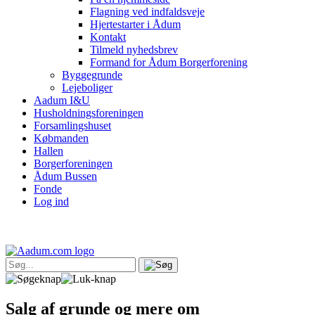
Flagning ved indfaldsveje
Hjertestarter i Ådum
Kontakt
Tilmeld nyhedsbrev
Formand for Ådum Borgerforening
Byggegrunde
Lejeboliger
Aadum I&U
Husholdningsforeningen
Forsamlingshuset
Købmanden
Hallen
Borgerforeningen
Ådum Bussen
Fonde
Log ind
Salg af grunde og mere om