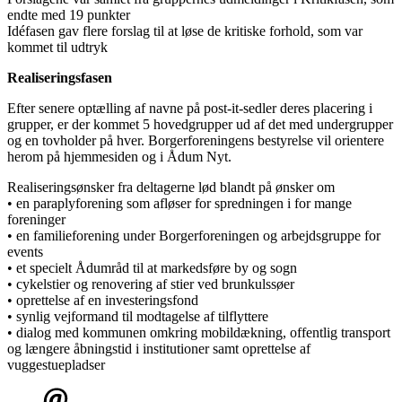
endte med 19 punkter
Idéfasen gav flere forslag til at løse de kritiske forhold, som var
kommet til udtryk
Realiseringsfasen
Efter senere optælling af navne på post-it-sedler deres placering i
grupper, er der kommet 5 hovedgrupper ud af det med undergrupper
og en tovholder på hver. Borgerforeningens bestyrelse vil orientere
herom på hjemmesiden og i Ådum Nyt.
Realiseringsønsker fra deltagerne lød blandt på ønsker om
• en paraplyforening som afløser for spredningen i for mange
foreninger
• en familieforening under Borgerforeningen og arbejdsgruppe for
events
• et specielt Ådumråd til at markedsføre by og sogn
• cykelstier og renovering af stier ved brunkulssøer
• oprettelse af en investeringsfond
• synlig vejformand til modtagelse af tilflyttere
• dialog med kommunen omkring mobildækning, offentlig transport
og længere åbningstid i institutioner samt oprettelse af
vuggestuepladser