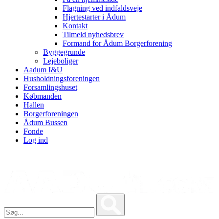
Flagning ved indfaldsveje
Hjertestarter i Ådum
Kontakt
Tilmeld nyhedsbrev
Formand for Ådum Borgerforening
Byggegrunde
Lejeboliger
Aadum I&U
Husholdningsforeningen
Forsamlingshuset
Købmanden
Hallen
Borgerforeningen
Ådum Bussen
Fonde
Log ind