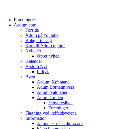
Foreninger:
Aadum.com
Forside
Ådum på Youtube
Boliger til salg
Kom til Ådum og bo!
Nyheder
Opret nyhed
Kalender
Aadum Nyt
Indryk
Byen
Aadum Købmand
Ådum Børneunivers
Ådum Naturstier
Ådum Guiden
Erhvervslivet
Foreninger
Flagning ved indfaldsvejene
Information
Annoncér på aadum.com
Få en hjemmeside