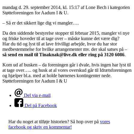
mandag d. 29. september 2014, kl. 15:17
af Lone Bech i kategorien
Støtteforeningen for Aadum I & U.
– Så er det sikkert lige dig vi mangler….
Da den siddende bestyrelse stopper til februar 2015, mangler vi nye
og friske hoveder til at tage over – måske kunne det være dig?
Har du tid og lyst til at lave frivilligt arbejde, hvor du har stor
medbestemmelse for hvilke arrangementer mv. der skal satses på –
så send en mail til Tinaknak@live.dk eller ring på 3120 6086
.
Kom ud af busken – da foreningen går i dvale, hvis ingen har lyst til
at tage over….. og husk at al vores overskud går til Idrætsforeningen
og hjælper bl.a. med at holde børnenes kontingenter nede.
Støtteforeningen for Aadum I & U
Del via e-mail
Del på Facebook
Har du noget at tilføje historien?
Så hop over på
vores
facebook og skriv en kommentar!