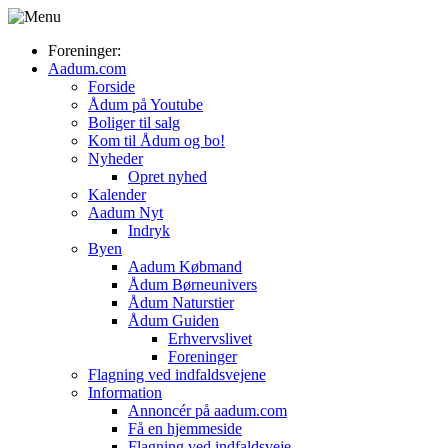
Foreninger:
Aadum.com
Forside
Ådum på Youtube
Boliger til salg
Kom til Ådum og bo!
Nyheder
Opret nyhed
Kalender
Aadum Nyt
Indryk
Byen
Aadum Købmand
Ådum Børneunivers
Ådum Naturstier
Ådum Guiden
Erhvervslivet
Foreninger
Flagning ved indfaldsvejene
Information
Annoncér på aadum.com
Få en hjemmeside
Flagning ved indfaldsveje