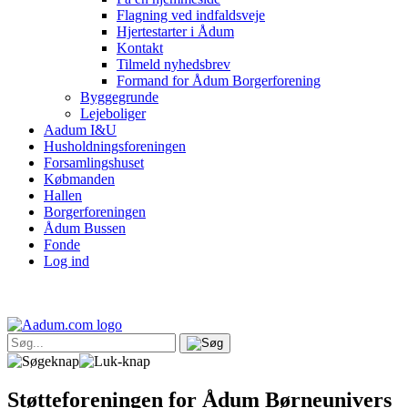
Flagning ved indfaldsveje
Hjertestarter i Ådum
Kontakt
Tilmeld nyhedsbrev
Formand for Ådum Borgerforening
Byggegrunde
Lejeboliger
Aadum I&U
Husholdningsforeningen
Forsamlingshuset
Købmanden
Hallen
Borgerforeningen
Ådum Bussen
Fonde
Log ind
Støtteforeningen for Ådum Børneunivers