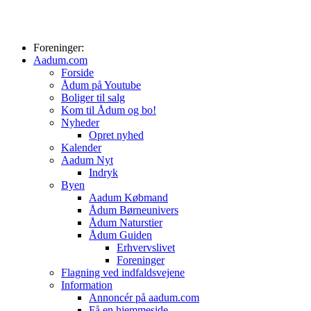
Foreninger:
Aadum.com
Forside
Ådum på Youtube
Boliger til salg
Kom til Ådum og bo!
Nyheder
Opret nyhed
Kalender
Aadum Nyt
Indryk
Byen
Aadum Købmand
Ådum Børneunivers
Ådum Naturstier
Ådum Guiden
Erhvervslivet
Foreninger
Flagning ved indfaldsvejene
Information
Annoncér på aadum.com
Få en hjemmeside