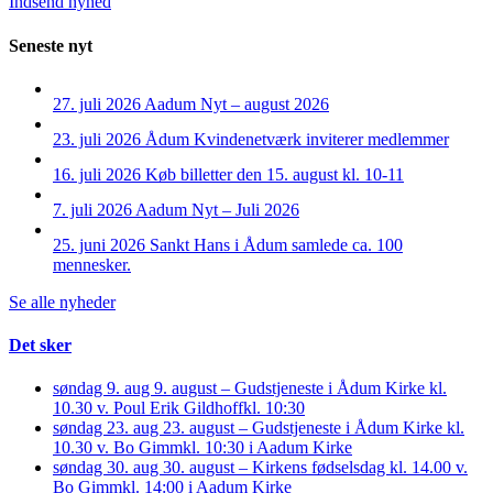
Indsend nyhed
Seneste nyt
27. juli 2026
Aadum Nyt – august 2026
23. juli 2026
Ådum Kvindenetværk inviterer medlemmer
16. juli 2026
Køb billetter den 15. august kl. 10-11
7. juli 2026
Aadum Nyt – Juli 2026
25. juni 2026
Sankt Hans i Ådum samlede ca. 100
mennesker.
Se alle nyheder
Det sker
søndag 9. aug
9. august – Gudstjeneste i Ådum Kirke kl.
10.30 v. Poul Erik Gildhoff
kl. 10:30
søndag 23. aug
23. august – Gudstjeneste i Ådum Kirke kl.
10.30 v. Bo Gimm
kl. 10:30 i Aadum Kirke
søndag 30. aug
30. august – Kirkens fødselsdag kl. 14.00 v.
Bo Gimm
kl. 14:00 i Aadum Kirke