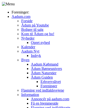
Foreninger:
Aadum.com
Forside
Ådum på Youtube
Boliger til salg
Kom til Ådum og bo!
Nyheder
Opret nyhed
Kalender
Aadum Nyt
Indryk
Byen
Aadum Købmand
Ådum Børneunivers
Ådum Naturstier
Ådum Guiden
Erhvervslivet
Foreninger
Flagning ved indfaldsvejene
Information
Annoncér på aadum.com
Få en hjemmeside
Flagning ved indfaldsveje