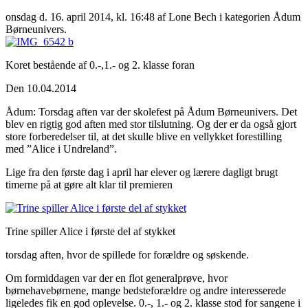
onsdag d. 16. april 2014, kl. 16:48
af Lone Bech i kategorien Ådum
Børneunivers.
Koret bestående af 0.-,1.- og 2. klasse foran
Den 10.04.2014
Ådum: Torsdag aften var der skolefest på Ådum Børneunivers. Det
blev en rigtig god aften med stor tilslutning. Og der er da også gjort
store forberedelser til, at det skulle blive en vellykket forestilling
med ”Alice i Undreland”.
Lige fra den første dag i april har elever og lærere dagligt brugt
timerne på at gøre alt klar til premieren
Trine spiller Alice i første del af stykket
torsdag aften, hvor de spillede for forældre og søskende.
Om formiddagen var der en flot generalprøve, hvor
børnehavebørnene, mange bedsteforældre og andre interesserede
ligeledes fik en god oplevelse. 0.-, 1.- og 2. klasse stod for sangene i