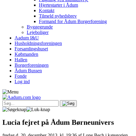
Hjertestarter i Ådum
Kontakt
Tilmeld nyhedsbrev
Formand for Ådum Borgerforening
Byggegrunde
Lejeboliger
Aadum I&U
Husholdningsforeningen
Forsamlingshuset
Købmanden
Hallen
Borgerforeningen
Ådum Bussen
Fonde
Log ind
Lucia fejret på Ådum Børneunivers
fredag d. 20. december 2013, kl. 19:36
af Lone Bech i kategorien