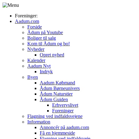
Foreninger:
Aadum.com
Forside
Ådum på Youtube
Boliger til salg
Kom til Ådum og bo!
Nyheder
Opret nyhed
Kalender
Aadum Nyt
Indryk
Byen
Aadum Købmand
Ådum Børneunivers
Ådum Naturstier
Ådum Guiden
Erhvervslivet
Foreninger
Flagning ved indfaldsvejene
Information
Annoncér på aadum.com
Få en hjemmeside
Flagning ved indfaldsveje