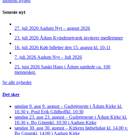
Indsend nyhed
Seneste nyt
27. juli 2026
Aadum Nyt – august 2026
23. juli 2026
Ådum Kvindenetværk inviterer medlemmer
16. juli 2026
Køb billetter den 15. august kl. 10-11
7. juli 2026
Aadum Nyt – Juli 2026
25. juni 2026
Sankt Hans i Ådum samlede ca. 100
mennesker.
Se alle nyheder
Det sker
søndag 9. aug
9. august – Gudstjeneste i Ådum Kirke kl.
10.30 v. Poul Erik Gildhoff
kl. 10:30
søndag 23. aug
23. august – Gudstjeneste i Ådum Kirke kl.
10.30 v. Bo Gimm
kl. 10:30 i Aadum Kirke
søndag 30. aug
30. august – Kirkens fødselsdag kl. 14.00 v.
Bo Gimm
kl. 14:00 i Aadum Kirke