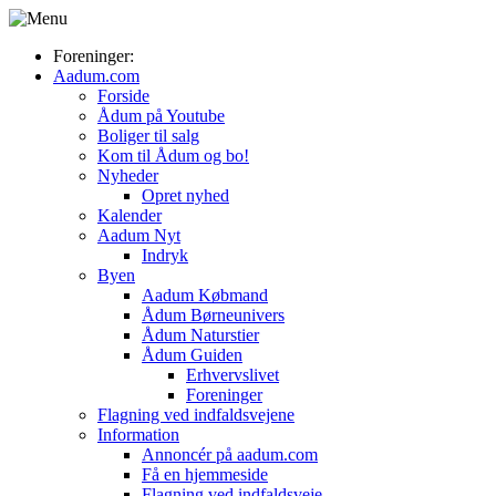
Foreninger:
Aadum.com
Forside
Ådum på Youtube
Boliger til salg
Kom til Ådum og bo!
Nyheder
Opret nyhed
Kalender
Aadum Nyt
Indryk
Byen
Aadum Købmand
Ådum Børneunivers
Ådum Naturstier
Ådum Guiden
Erhvervslivet
Foreninger
Flagning ved indfaldsvejene
Information
Annoncér på aadum.com
Få en hjemmeside
Flagning ved indfaldsveje