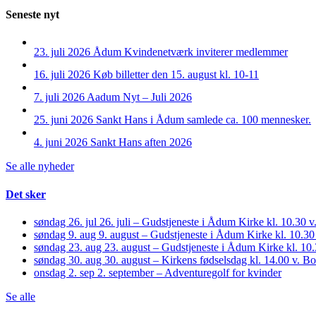
Seneste nyt
23. juli 2026
Ådum Kvindenetværk inviterer medlemmer
16. juli 2026
Køb billetter den 15. august kl. 10-11
7. juli 2026
Aadum Nyt – Juli 2026
25. juni 2026
Sankt Hans i Ådum samlede ca. 100 mennesker.
4. juni 2026
Sankt Hans aften 2026
Se alle nyheder
Det sker
søndag 26. jul
26. juli – Gudstjeneste i Ådum Kirke kl. 10.30
søndag 9. aug
9. august – Gudstjeneste i Ådum Kirke kl. 10.30
søndag 23. aug
23. august – Gudstjeneste i Ådum Kirke kl. 1
søndag 30. aug
30. august – Kirkens fødselsdag kl. 14.00 v. 
onsdag 2. sep
2. september – Adventuregolf for kvinder
Se alle