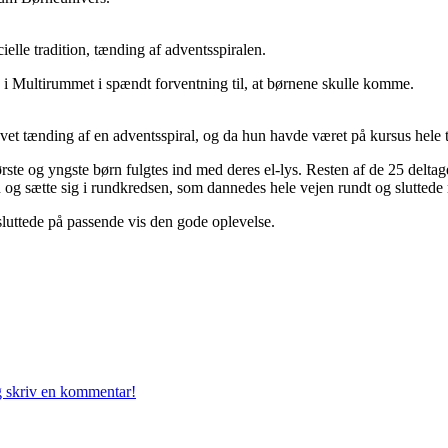
lle tradition, tænding af adventsspiralen.
 i Multirummet i spændt forventning til, at børnene skulle komme.
evet tænding af en adventsspiral, og da hun havde været på kursus hele t
 første og yngste børn fulgtes ind med deres el-lys. Resten af de 25 de
n og sætte sig i rundkredsen, som dannedes hele vejen rundt og sluttede
sluttede på passende vis den gode oplevelse.
g skriv en kommentar!