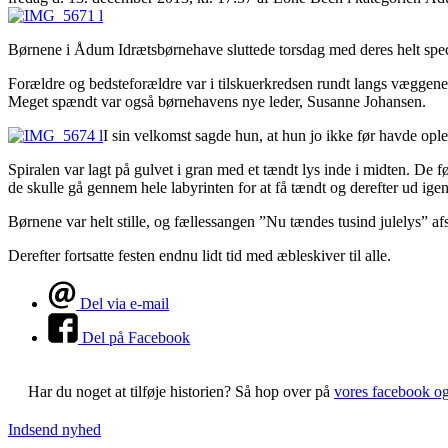
Børnene i Ådum Idrætsbørnehave sluttede torsdag med deres helt specie
Forældre og bedsteforældre var i tilskuerkredsen rundt langs væggene
Meget spændt var også børnehavens nye leder, Susanne Johansen.
I sin velkomst sagde hun, at hun jo ikke før havde opl
Spiralen var lagt på gulvet i gran med et tændt lys inde i midten. De
de skulle gå gennem hele labyrinten for at få tændt og derefter ud ige
Børnene var helt stille, og fællessangen ”Nu tændes tusind julelys” af
Derefter fortsatte festen endnu lidt tid med æbleskiver til alle.
Del via e-mail
Del på Facebook
Har du noget at tilføje historien?
Så hop over på
vores facebook o
Indsend nyhed