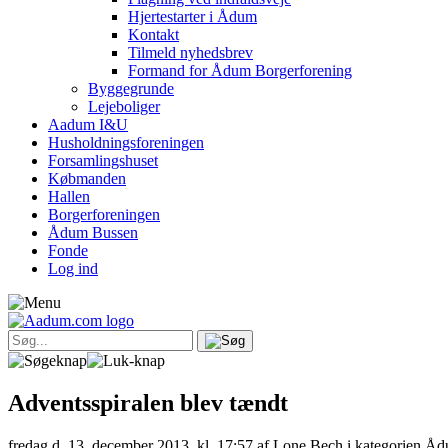
Hjertestarter i Ådum
Kontakt
Tilmeld nyhedsbrev
Formand for Ådum Borgerforening
Byggegrunde
Lejeboliger
Aadum I&U
Husholdningsforeningen
Forsamlingshuset
Købmanden
Hallen
Borgerforeningen
Ådum Bussen
Fonde
Log ind
Adventsspiralen blev tændt
fredag d. 13. december 2013, kl. 17:57
af Lone Bech i kategorien Åd