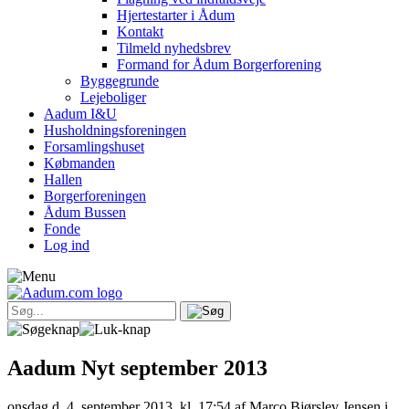
Hjertestarter i Ådum
Kontakt
Tilmeld nyhedsbrev
Formand for Ådum Borgerforening
Byggegrunde
Lejeboliger
Aadum I&U
Husholdningsforeningen
Forsamlingshuset
Købmanden
Hallen
Borgerforeningen
Ådum Bussen
Fonde
Log ind
Aadum Nyt september 2013
onsdag d. 4. september 2013, kl. 17:54
af Marco Bjørslev Jensen i