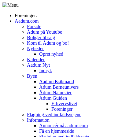
Foreninger:
Aadum.com
Forside
Ådum på Youtube
Boliger til salg
Kom til Ådum og bo!
Nyheder
Opret nyhed
Kalender
Aadum Nyt
Indryk
Byen
Aadum Købmand
Ådum Børneunivers
Ådum Naturstier
Ådum Guiden
Erhvervslivet
Foreninger
Flagning ved indfaldsvejene
Information
Annoncér på aadum.com
Få en hjemmeside
Flagning ved indfaldsveje