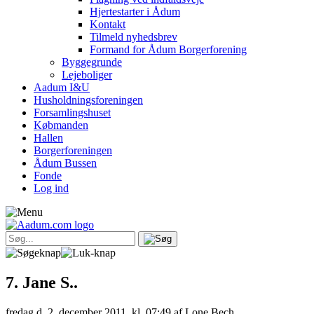
Hjertestarter i Ådum
Kontakt
Tilmeld nyhedsbrev
Formand for Ådum Borgerforening
Byggegrunde
Lejeboliger
Aadum I&U
Husholdningsforeningen
Forsamlingshuset
Købmanden
Hallen
Borgerforeningen
Ådum Bussen
Fonde
Log ind
7. Jane S..
fredag d. 2. december 2011, kl. 07:49
af Lone Bech