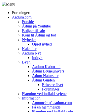
Foreninger:
Aadum.com
Forside
Ådum på Youtube
Boliger til salg
Kom til Ådum og bo!
Nyheder
Opret nyhed
Kalender
Aadum Nyt
Indryk
Byen
Aadum Købmand
Ådum Børneunivers
Ådum Naturstier
Ådum Guiden
Erhvervslivet
Foreninger
Flagning ved indfaldsvejene
Information
Annoncér på aadum.com
Få en hjemmeside
Flagning ved indfaldsveje