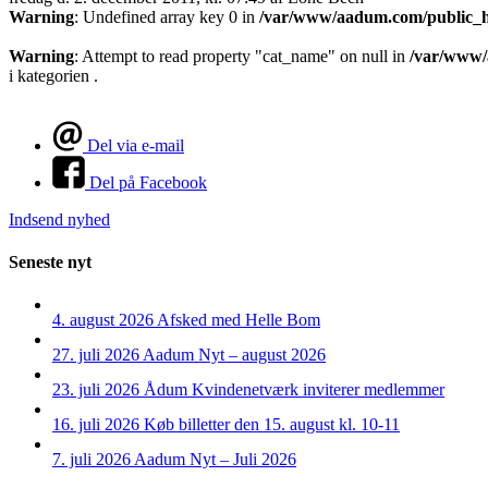
Warning
: Undefined array key 0 in
/var/www/aadum.com/public_h
Warning
: Attempt to read property "cat_name" on null in
/var/www/
i kategorien .
Del via e-mail
Del på Facebook
Indsend nyhed
Seneste nyt
4. august 2026
Afsked med Helle Bom
27. juli 2026
Aadum Nyt – august 2026
23. juli 2026
Ådum Kvindenetværk inviterer medlemmer
16. juli 2026
Køb billetter den 15. august kl. 10-11
7. juli 2026
Aadum Nyt – Juli 2026