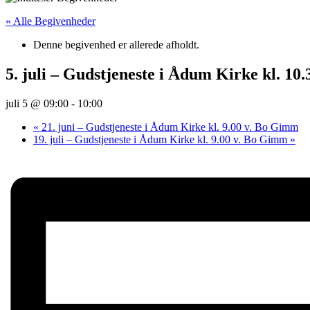
« Alle Begivenheder
Denne begivenhed er allerede afholdt.
5. juli – Gudstjeneste i Ådum Kirke kl. 10
juli 5 @ 09:00
-
10:00
«
21. juni – Gudstjeneste i Ådum Kirke kl. 9.00 v. Bo Gimm
19. juli – Gudstjeneste i Ådum Kirke kl. 9.00 v. Bo Gimm
»