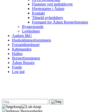
Flagning ved indfaldsveje
Hjertestarter i Ådum
Kontakt
Tilmeld nyhedsbrev
Formand for Ådum Borgerforening
Byggegrunde
Lejeboliger
Aadum I&U
Husholdningsforeningen
Forsamlingshuset
Købmanden
Hallen
Borgerforeningen
Ådum Bussen
Fonde
Log ind