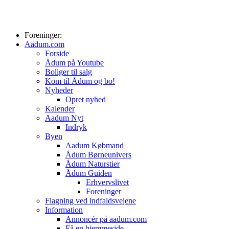
Foreninger:
Aadum.com
Forside
Ådum på Youtube
Boliger til salg
Kom til Ådum og bo!
Nyheder
Opret nyhed
Kalender
Aadum Nyt
Indryk
Byen
Aadum Købmand
Ådum Børneunivers
Ådum Naturstier
Ådum Guiden
Erhvervslivet
Foreninger
Flagning ved indfaldsvejene
Information
Annoncér på aadum.com
Få en hjemmeside