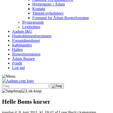
Hjertestarter i Ådum
Kontakt
Tilmeld nyhedsbrev
Formand for Ådum Borgerforening
Byggegrunde
Lejeboliger
Aadum I&U
Husholdningsforeningen
Forsamlingshuset
Købmanden
Hallen
Borgerforeningen
Ådum Bussen
Fonde
Log ind
Helle Boms kurser
torsdag d. 9. juni 2011, kl. 19:42
af Lone Bech i kategorien