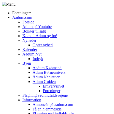
Foreninger:
Aadum.com
Forside
Ådum på Youtube
Boliger til salg
Kom til Ådum og bo!
Nyheder
Opret nyhed
Kalender
Aadum Nyt
Indryk
Byen
Aadum Købmand
Ådum Børneunivers
Ådum Naturstier
Ådum Guiden
Erhvervslivet
Foreninger
Flagning ved indfaldsvejene
Information
Annoncér på aadum.com
Få en hjemmeside
Flagning ved indfaldsveje