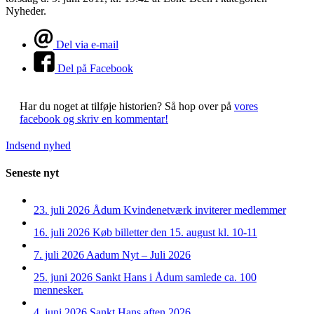
Nyheder.
Del via e-mail
Del på Facebook
Har du noget at tilføje historien?
Så hop over på
vores
facebook og skriv en kommentar!
Indsend nyhed
Seneste nyt
23. juli 2026
Ådum Kvindenetværk inviterer medlemmer
16. juli 2026
Køb billetter den 15. august kl. 10-11
7. juli 2026
Aadum Nyt – Juli 2026
25. juni 2026
Sankt Hans i Ådum samlede ca. 100
mennesker.
4. juni 2026
Sankt Hans aften 2026