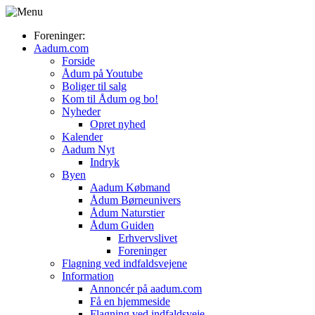
Foreninger:
Aadum.com
Forside
Ådum på Youtube
Boliger til salg
Kom til Ådum og bo!
Nyheder
Opret nyhed
Kalender
Aadum Nyt
Indryk
Byen
Aadum Købmand
Ådum Børneunivers
Ådum Naturstier
Ådum Guiden
Erhvervslivet
Foreninger
Flagning ved indfaldsvejene
Information
Annoncér på aadum.com
Få en hjemmeside
Flagning ved indfaldsveje