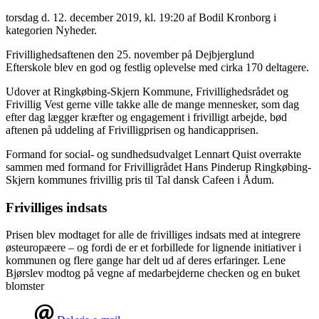
torsdag d. 12. december 2019, kl. 19:20
af Bodil Kronborg i
kategorien Nyheder.
Frivillighedsaftenen den 25. november på Dejbjerglund
Efterskole blev en god og festlig oplevelse med cirka 170 deltagere.
Udover at Ringkøbing-Skjern Kommune, Frivillighedsrådet og
Frivillig Vest gerne ville takke alle de mange mennesker, som dag
efter dag lægger kræfter og engagement i frivilligt arbejde, bød
aftenen på uddeling af Frivilligprisen og handicapprisen.
Formand for social- og sundhedsudvalget Lennart Quist overrakte
sammen med formand for Frivilligrådet Hans Pinderup Ringkøbing-
Skjern kommunes frivillig pris til Tal dansk Cafeen i Ådum.
Frivilliges indsats
Prisen blev modtaget for alle de frivilliges indsats med at integrere
østeuropæere – og fordi de er et forbillede for lignende initiativer i
kommunen og flere gange har delt ud af deres erfaringer. Lene
Bjørslev modtog på vegne af medarbejderne checken og en buket
blomster