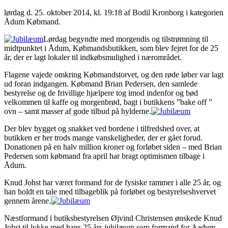
lørdag d. 25. oktober 2014, kl. 19:18
af Bodil Kronborg i kategorien
Ådum Købmand.
Lørdag begyndte med morgendis og tilstrømning til
midtpunktet i Ådum, Købmandsbutikken, som blev fejret for de 25
år, der er lagt lokaler til indkøbsmulighed i nærområdet.
Flagene vajede omkring Købmandstorvet, og den røde løber var lagt
ud foran indgangen. Købmand Brian Pedersen, den samlede
bestyrelse og de frivillige hjælpere tog imod indenfor og bød
velkommen til kaffe og morgenbrød, bagt i butikkens ”bake off ”
ovn – samt masser af gode tilbud på hylderne.
Der blev hygget og snakket ved bordene i tilfredshed over, at
butikken er her trods mange vanskeligheder, der er gået forud.
Donationen på en halv million kroner og forløbet siden – med Brian
Pedersen som købmand fra april har bragt optimismen tilbage i
Ådum.
Knud Johst har været formand for de fysiske rammer i alle 25 år, og
han holdt en tale med tilbageblik på forløbet og bestyrelseshvervet
gennem årene.
Næstformand i butiksbestyrelsen Øjvind Christensen ønskede Knud
Johst til lykke med hans 25 års jubilæum som formand for Aadum