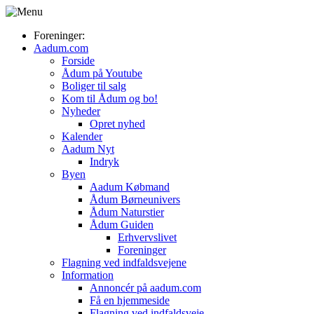
Foreninger:
Aadum.com
Forside
Ådum på Youtube
Boliger til salg
Kom til Ådum og bo!
Nyheder
Opret nyhed
Kalender
Aadum Nyt
Indryk
Byen
Aadum Købmand
Ådum Børneunivers
Ådum Naturstier
Ådum Guiden
Erhvervslivet
Foreninger
Flagning ved indfaldsvejene
Information
Annoncér på aadum.com
Få en hjemmeside
Flagning ved indfaldsveje