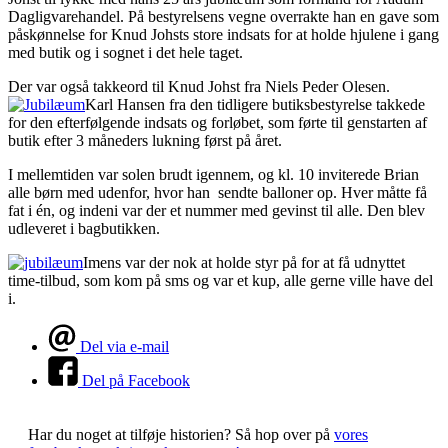
Dagligvarehandel. På bestyrelsens vegne overrakte han en gave som
påskønnelse for Knud Johsts store indsats for at holde hjulene i gang
med butik og i sognet i det hele taget.
Der var også takkeord til Knud Johst fra Niels Peder Olesen.
Karl Hansen fra den tidligere butiksbestyrelse takkede
for den efterfølgende indsats og forløbet, som førte til genstarten af
butik efter 3 måneders lukning først på året.
I mellemtiden var solen brudt igennem, og kl. 10 inviterede Brian
alle børn med udenfor, hvor han sendte balloner op. Hver måtte få
fat i én, og indeni var der et nummer med gevinst til alle. Den blev
udleveret i bagbutikken.
Imens var der nok at holde styr på for at få udnyttet
time-tilbud, som kom på sms og var et kup, alle gerne ville have del
i.
Del via e-mail
Del på Facebook
Har du noget at tilføje historien?
Så hop over på
vores