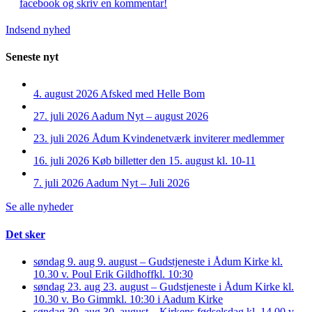
facebook og skriv en kommentar!
Indsend nyhed
Seneste nyt
4. august 2026
Afsked med Helle Bom
27. juli 2026
Aadum Nyt – august 2026
23. juli 2026
Ådum Kvindenetværk inviterer medlemmer
16. juli 2026
Køb billetter den 15. august kl. 10-11
7. juli 2026
Aadum Nyt – Juli 2026
Se alle nyheder
Det sker
søndag 9. aug
9. august – Gudstjeneste i Ådum Kirke kl.
10.30 v. Poul Erik Gildhoff
kl. 10:30
søndag 23. aug
23. august – Gudstjeneste i Ådum Kirke kl.
10.30 v. Bo Gimm
kl. 10:30 i Aadum Kirke
søndag 30. aug
30. august – Kirkens fødselsdag kl. 14.00 v.