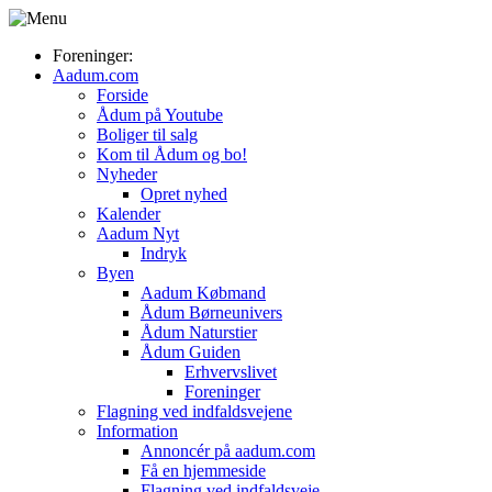
Foreninger:
Aadum.com
Forside
Ådum på Youtube
Boliger til salg
Kom til Ådum og bo!
Nyheder
Opret nyhed
Kalender
Aadum Nyt
Indryk
Byen
Aadum Købmand
Ådum Børneunivers
Ådum Naturstier
Ådum Guiden
Erhvervslivet
Foreninger
Flagning ved indfaldsvejene
Information
Annoncér på aadum.com
Få en hjemmeside
Flagning ved indfaldsveje