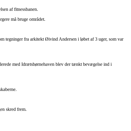
sen af fitnessbanen.
borgere må bruge området.
 om tegninger fra arkitekt Øivind Andersen i løbet af 3 uger, som var
 Allerede med Idrætsbørnehaven blev der tænkt bevægelse ind i
skaberne.
en skred frem.