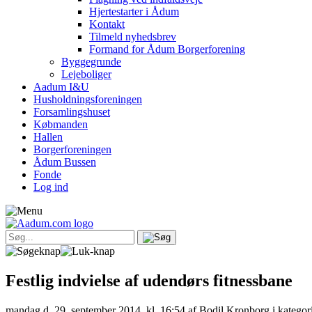
Hjertestarter i Ådum
Kontakt
Tilmeld nyhedsbrev
Formand for Ådum Borgerforening
Byggegrunde
Lejeboliger
Aadum I&U
Husholdningsforeningen
Forsamlingshuset
Købmanden
Hallen
Borgerforeningen
Ådum Bussen
Fonde
Log ind
Festlig indvielse af udendørs fitnessbane
mandag d. 29. september 2014, kl. 16:54
af Bodil Kronborg i katego