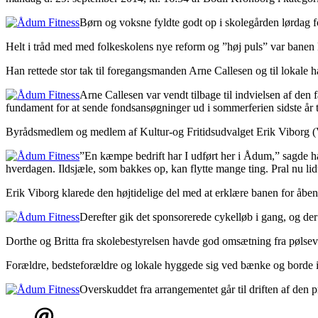
Børn og voksne fyldte godt op i skolegården lørdag 
Helt i tråd med med folkeskolens nye reform og ”høj puls” var banen k
Han rettede stor tak til foregangsmanden Arne Callesen og til lokale hå
Arne Callesen var vendt tilbage til indvielsen af den 
fundament for at sende fondsansøgninger ud i sommerferien sidste år ti
Byrådsmedlem og medlem af Kultur-og Fritidsudvalget Erik Viborg (V) 
”En kæmpe bedrift har I udført her i Ådum,” sagde han
hverdagen. Ildsjæle, som bakkes op, kan flytte mange ting. Pral nu 
Erik Viborg klarede den højtidelige del med at erklære banen for åben
Derefter gik det sponsorerede cykelløb i gang, og d
Dorthe og Britta fra skolebestyrelsen havde god omsætning fra pølsevo
Forældre, bedsteforældre og lokale hyggede sig ved bænke og borde 
Overskuddet fra arrangementet går til driften af den 