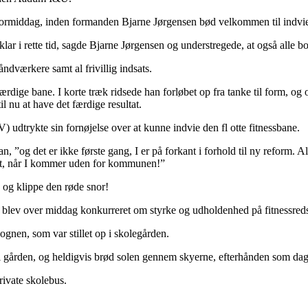
formiddag, inden formanden Bjarne Jørgensen bød velkommen til indviel
lar i rette tid, sagde Bjarne Jørgensen og understregede, at også alle 
ndværkere samt al frivillig indsats.
færdige bane. I korte træk ridsede han forløbet op fra tanke til form, og
l nu at have det færdige resultat.
udtrykte sin fornøjelse over at kunne indvie den fl otte fitnessbane.
, ”og det er ikke første gang, I er på forkant i forhold til ny reform.
lidt, når I kommer uden for kommunen!”
 og klippe den røde snor!
er blev over middag konkurreret om styrke og udholdenhed på fitnessred
gnen, som var stillet op i skolegården.
i gården, og heldigvis brød solen gennem skyerne, efterhånden som dag
private skolebus.