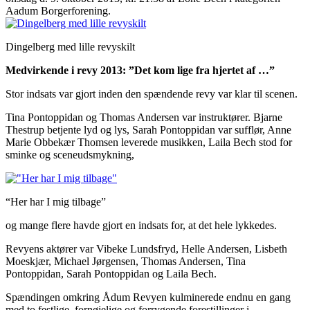
Aadum Borgerforening.
Dingelberg med lille revyskilt
Medvirkende i revy 2013: ”Det kom lige fra hjertet af …”
Stor indsats var gjort inden den spændende revy var klar til scenen.
Tina Pontoppidan og Thomas Andersen var instruktører. Bjarne
Thestrup betjente lyd og lys, Sarah Pontoppidan var sufflør, Anne
Marie Obbekær Thomsen leverede musikken, Laila Bech stod for
sminke og sceneudsmykning,
“Her har I mig tilbage”
og mange flere havde gjort en indsats for, at det hele lykkedes.
Revyens aktører var Vibeke Lundsfryd, Helle Andersen, Lisbeth
Moeskjær, Michael Jørgensen, Thomas Andersen, Tina
Pontoppidan, Sarah Pontoppidan og Laila Bech.
Spændingen omkring Ådum Revyen kulminerede endnu en gang
med to festlige, fornøjelige og forrygende forestillinger i