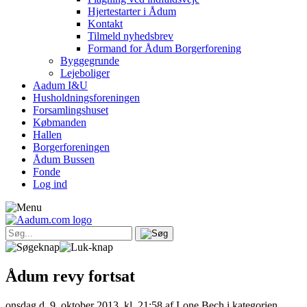
Hjertestarter i Ådum
Kontakt
Tilmeld nyhedsbrev
Formand for Ådum Borgerforening
Byggegrunde
Lejeboliger
Aadum I&U
Husholdningsforeningen
Forsamlingshuset
Købmanden
Hallen
Borgerforeningen
Ådum Bussen
Fonde
Log ind
Ådum revy fortsat
onsdag d. 9. oktober 2013, kl. 21:58
af Lone Bech i kategorien