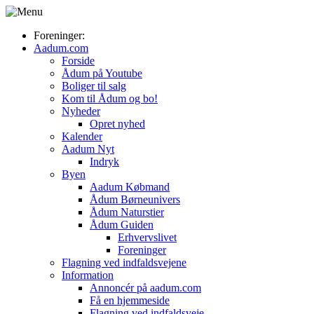
Foreninger:
Aadum.com
Forside
Ådum på Youtube
Boliger til salg
Kom til Ådum og bo!
Nyheder
Opret nyhed
Kalender
Aadum Nyt
Indryk
Byen
Aadum Købmand
Ådum Børneunivers
Ådum Naturstier
Ådum Guiden
Erhvervslivet
Foreninger
Flagning ved indfaldsvejene
Information
Annoncér på aadum.com
Få en hjemmeside
Flagning ved indfaldsveje