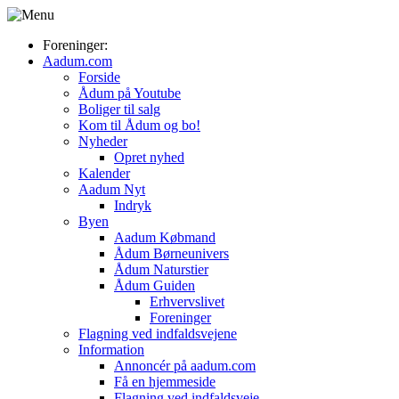
Foreninger:
Aadum.com
Forside
Ådum på Youtube
Boliger til salg
Kom til Ådum og bo!
Nyheder
Opret nyhed
Kalender
Aadum Nyt
Indryk
Byen
Aadum Købmand
Ådum Børneunivers
Ådum Naturstier
Ådum Guiden
Erhvervslivet
Foreninger
Flagning ved indfaldsvejene
Information
Annoncér på aadum.com
Få en hjemmeside
Flagning ved indfaldsveje