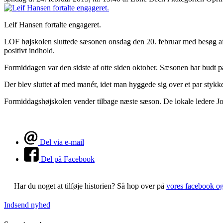
Leif Hansen fortalte engageret.
LOF højskolen sluttede sæsonen onsdag den 20. februar med besøg af 
positivt indhold.
Formiddagen var den sidste af otte siden oktober. Sæsonen har budt på e
Der blev sluttet af med manér, idet man hyggede sig over et par stykk
Formiddagshøjskolen vender tilbage næste sæson. De lokale ledere Jo
Del via e-mail
Del på Facebook
Har du noget at tilføje historien?
Så hop over på
vores facebook o
Indsend nyhed