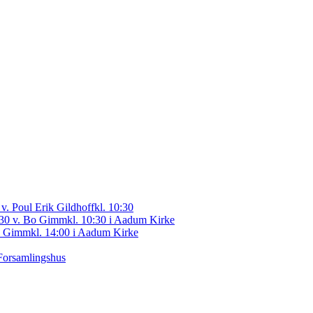
 v. Poul Erik Gildhoff
kl. 10:30
0.30 v. Bo Gimm
kl. 10:30 i Aadum Kirke
Bo Gimm
kl. 14:00 i Aadum Kirke
Forsamlingshus