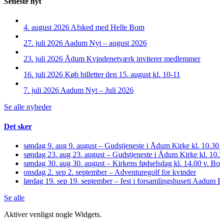
Seneste nyt
4. august 2026
Afsked med Helle Bom
27. juli 2026
Aadum Nyt – august 2026
23. juli 2026
Ådum Kvindenetværk inviterer medlemmer
16. juli 2026
Køb billetter den 15. august kl. 10-11
7. juli 2026
Aadum Nyt – Juli 2026
Se alle nyheder
Det sker
søndag 9. aug
9. august – Gudstjeneste i Ådum Kirke kl. 10.30
søndag 23. aug
23. august – Gudstjeneste i Ådum Kirke kl. 1
søndag 30. aug
30. august – Kirkens fødselsdag kl. 14.00 v. 
onsdag 2. sep
2. september – Adventuregolf for kvinder
lørdag 19. sep
19. september – fest i forsamlingshuset
i Aadum 
Se alle
Aktiver venligst nogle Widgets.