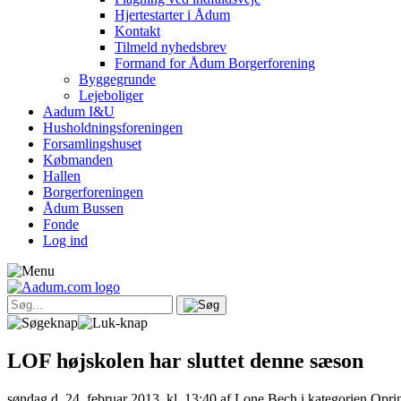
Hjertestarter i Ådum
Kontakt
Tilmeld nyhedsbrev
Formand for Ådum Borgerforening
Byggegrunde
Lejeboliger
Aadum I&U
Husholdningsforeningen
Forsamlingshuset
Købmanden
Hallen
Borgerforeningen
Ådum Bussen
Fonde
Log ind
LOF højskolen har sluttet denne sæson
søndag d. 24. februar 2013, kl. 13:40
af Lone Bech i kategorien Oprin