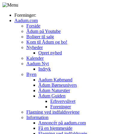
Foreninger:
Aadum.com
Forside
Ådum på Youtube
Boliger til salg
Kom til Ådum og bo!
Nyheder
Opret nyhed
Kalender
Aadum Nyt
Indryk
Byen
Aadum Købmand
Ådum Børneunivers
Ådum Naturstier
Ådum Guiden
Erhvervslivet
Foreninger
Flagning ved indfaldsvejene
Information
Annoncér på aadum.com
Få en hjemmeside
Flagning ved indfaldsveje