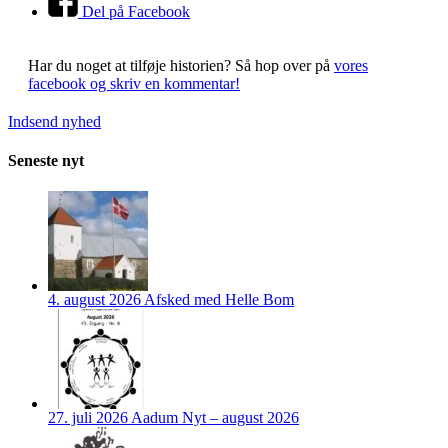
Del på Facebook
Har du noget at tilføje historien?
Så hop over på
vores
facebook og skriv en kommentar!
Indsend nyhed
Seneste nyt
4. august 2026
Afsked med Helle Bom
27. juli 2026
Aadum Nyt – august 2026