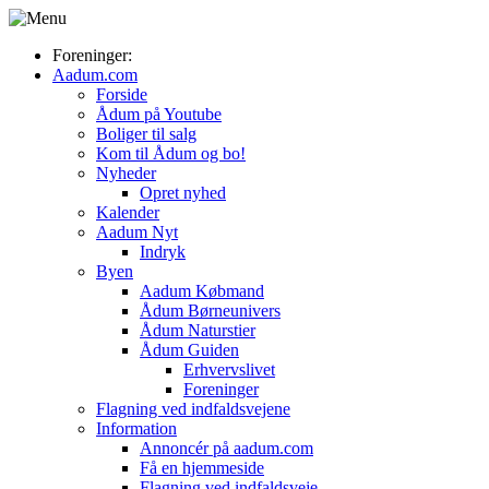
Foreninger:
Aadum.com
Forside
Ådum på Youtube
Boliger til salg
Kom til Ådum og bo!
Nyheder
Opret nyhed
Kalender
Aadum Nyt
Indryk
Byen
Aadum Købmand
Ådum Børneunivers
Ådum Naturstier
Ådum Guiden
Erhvervslivet
Foreninger
Flagning ved indfaldsvejene
Information
Annoncér på aadum.com
Få en hjemmeside
Flagning ved indfaldsveje