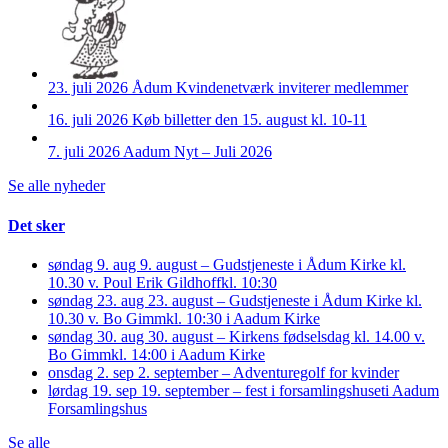
23. juli 2026
Ådum Kvindenetværk inviterer medlemmer
16. juli 2026
Køb billetter den 15. august kl. 10-11
7. juli 2026
Aadum Nyt – Juli 2026
Se alle nyheder
Det sker
søndag 9. aug
9. august – Gudstjeneste i Ådum Kirke kl.
10.30 v. Poul Erik Gildhoff
kl. 10:30
søndag 23. aug
23. august – Gudstjeneste i Ådum Kirke kl.
10.30 v. Bo Gimm
kl. 10:30 i Aadum Kirke
søndag 30. aug
30. august – Kirkens fødselsdag kl. 14.00 v.
Bo Gimm
kl. 14:00 i Aadum Kirke
onsdag 2. sep
2. september – Adventuregolf for kvinder
lørdag 19. sep
19. september – fest i forsamlingshuset
i Aadum
Forsamlingshus
Se alle