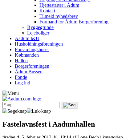
Hjertestarter i Ådum
Kontakt
Tilmeld nyhedsbrev
Formand for Ådum Borgerforening
Byggegrunde
Lejeboliger
Aadum I&U
Husholdningsforeningen
Forsamlingshuset
Købmanden
Hallen
Borgerforeningen
Ådum Bussen
Fonde
Log ind
Fastelavnsfest i Aadumhallen
tirsdag d. 5. februar 2013, kl. 18:14
af Lone Bech i kategorien