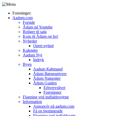
Foreninger:
Aadum.com
Forside
Ådum på Youtube
Boliger til salg
Kom til Ådum og bo!
Nyheder
Opret nyhed
Kalender
Aadum Nyt
Indryk
Byen
Aadum Købmand
Ådum Børneunivers
Ådum Naturstier
Ådum Guiden
Erhvervslivet
Foreninger
Flagning ved indfaldsvejene
Information
Annoncér på aadum.com
Få en hjemmeside
Flagning ved indfaldsveje