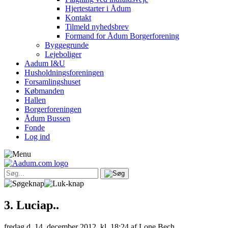
Hjertestarter i Ådum
Kontakt
Tilmeld nyhedsbrev
Formand for Ådum Borgerforening
Byggegrunde
Lejeboliger
Aadum I&U
Husholdningsforeningen
Forsamlingshuset
Købmanden
Hallen
Borgerforeningen
Ådum Bussen
Fonde
Log ind
3. Luciap..
fredag d. 14. december 2012, kl. 18:24
af Lone Bech