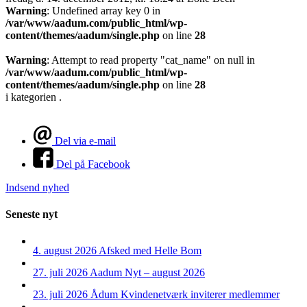
Warning
: Undefined array key 0 in
/var/www/aadum.com/public_html/wp-
content/themes/aadum/single.php
on line
28
Warning
: Attempt to read property "cat_name" on null in
/var/www/aadum.com/public_html/wp-
content/themes/aadum/single.php
on line
28
i kategorien .
Del via e-mail
Del på Facebook
Indsend nyhed
Seneste nyt
4. august 2026
Afsked med Helle Bom
27. juli 2026
Aadum Nyt – august 2026
23. juli 2026
Ådum Kvindenetværk inviterer medlemmer