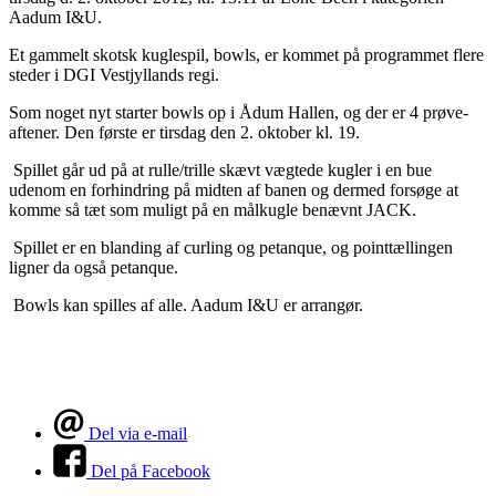
Aadum I&U.
Et gammelt skotsk kuglespil, bowls, er kommet på programmet flere
steder i DGI Vestjyllands regi.
Som noget nyt starter bowls op i Ådum Hallen, og der er 4 prøve-
aftener. Den første er tirsdag den 2. oktober kl. 19.
Spillet går ud på at rulle/trille skævt vægtede kugler i en bue
udenom en forhindring på midten af banen og dermed forsøge at
komme så tæt som muligt på en målkugle benævnt JACK.
Spillet er en blanding af curling og petanque, og pointtællingen
ligner da også petanque.
Bowls kan spilles af alle. Aadum I&U er arrangør.
Del via e-mail
Del på Facebook