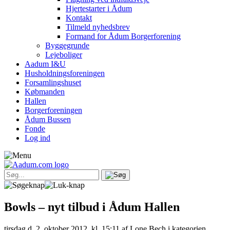
Hjertestarter i Ådum
Kontakt
Tilmeld nyhedsbrev
Formand for Ådum Borgerforening
Byggegrunde
Lejeboliger
Aadum I&U
Husholdningsforeningen
Forsamlingshuset
Købmanden
Hallen
Borgerforeningen
Ådum Bussen
Fonde
Log ind
Bowls – nyt tilbud i Ådum Hallen
tirsdag d. 2. oktober 2012, kl. 15:11
af Lone Bech i kategorien