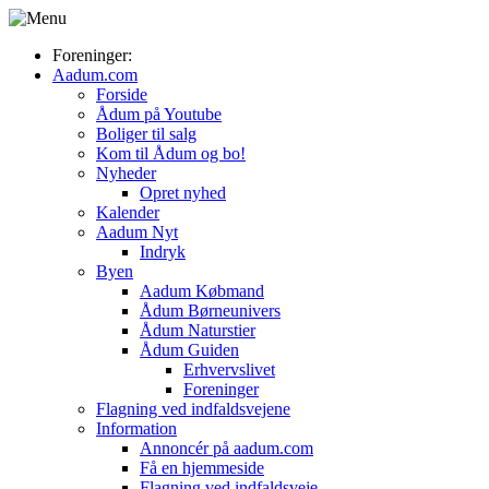
Foreninger:
Aadum.com
Forside
Ådum på Youtube
Boliger til salg
Kom til Ådum og bo!
Nyheder
Opret nyhed
Kalender
Aadum Nyt
Indryk
Byen
Aadum Købmand
Ådum Børneunivers
Ådum Naturstier
Ådum Guiden
Erhvervslivet
Foreninger
Flagning ved indfaldsvejene
Information
Annoncér på aadum.com
Få en hjemmeside
Flagning ved indfaldsveje