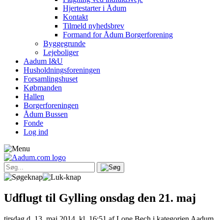
Hjertestarter i Ådum
Kontakt
Tilmeld nyhedsbrev
Formand for Ådum Borgerforening
Byggegrunde
Lejeboliger
Aadum I&U
Husholdningsforeningen
Forsamlingshuset
Købmanden
Hallen
Borgerforeningen
Ådum Bussen
Fonde
Log ind
Udflugt til Gylling onsdag den 21. maj
tirsdag d. 13. maj 2014, kl. 16:51
af Lone Bech i kategorien Aadum