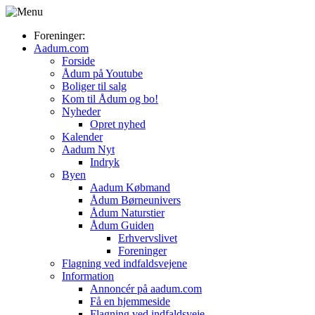
Foreninger:
Aadum.com
Forside
Ådum på Youtube
Boliger til salg
Kom til Ådum og bo!
Nyheder
Opret nyhed
Kalender
Aadum Nyt
Indryk
Byen
Aadum Købmand
Ådum Børneunivers
Ådum Naturstier
Ådum Guiden
Erhvervslivet
Foreninger
Flagning ved indfaldsvejene
Information
Annoncér på aadum.com
Få en hjemmeside
Flagning ved indfaldsveje