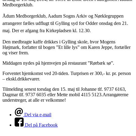
Medborgerklub.
Ådum Medborgerklub, Aadum Sogns Arkiv og Nørklegruppen
arrangerer fælles udflugt til Gylling syd for Odder onsdag den 21.
maj. Der er afgang fra Kirkepladsen kl. 12.30.
Den medbragte kaffe drikkes i Gylling skole, hvor Mogens
Højmark, forfatter til bogen ”Et lille lys” om Karen Jeppe, fortæller
og viser frem.
Middagen nydes på hjemvejen på restaurant ”Rørbæk sø”.
Forventet hjemkomst ved 20-tiden. Turprisen er 300,- kr. pr. person
– ekskl.drikkevarer.
Tilmelding senest torsdag den 15. maj til Johanne tlf. 9737 6163,
Dagmar tlf. 9737 6035 eller Mette mobil 4115 5123.
Arrangørerne
understreger, at alle er velkomne!
Del via e-mail
Del på Facebook